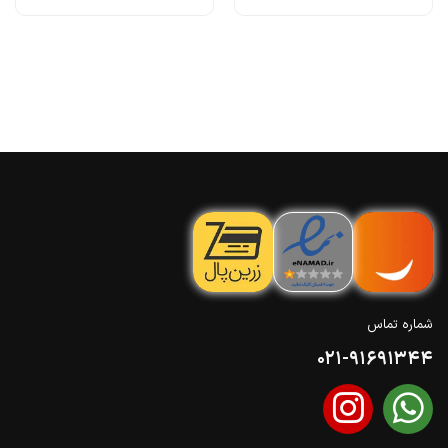
شماره تماس
021-91691344