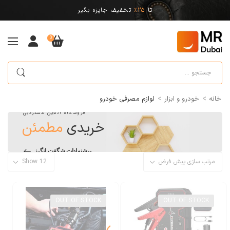
تا
25%
تخفیف جایزه بگیر
0
>
>
خانه
خودرو و ابزار
لوازم مصرفی خودرو
فروشگاه آنلاین مستردبی
خریدی
مطمئن
پیشنهادات شگفت انگیز
OUT OF STOCK
OUT OF STOCK