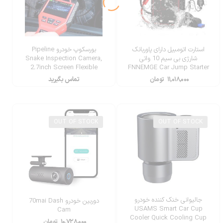
استارت اتومبیل دارای پاوربانک
بورسکوپ خودرو Pipeline
شارژی بی سیم 10 واتی
Snake Inspection Camera,
2.7inch Screen Flexible
FNNEMGE Car Jump Starter
2000A Peak 21800mAh 12V
۱۱,۰۱۸,۰۰۰
تومان
تماس بگیرید
OUT OF STOCK
OUT OF STOCK
جالیوانی خنک کننده خودرو
دوربین خودرو 70mai Dash
USAMS Smart Car Cup
Cam
Cooler Quick Cooling Cup
۱۰,۷۲۸,۰۰۰
تومان