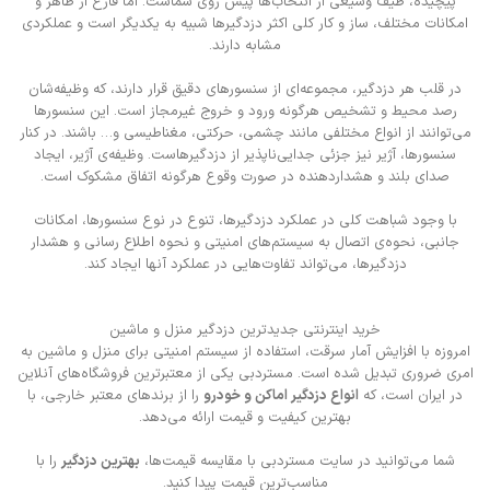
پیچیده، طیف وسیعی از انتخاب‌ها پیش روی شماست. اما فارغ از ظاهر و
امکانات مختلف، ساز و کار کلی اکثر دزدگیرها شبیه به یکدیگر است و عملکردی
مشابه دارند.
در قلب هر دزدگیر، مجموعه‌ای از سنسورهای دقیق قرار دارند، که وظیفه‌شان
رصد محیط و تشخیص هرگونه ورود و خروج غیرمجاز است. این سنسورها
می‌توانند از انواع مختلفی مانند چشمی، حرکتی، مغناطیسی و… باشند. در کنار
سنسورها، آژیر نیز جزئی جدایی‌ناپذیر از دزدگیرهاست. وظیفه‌ی آژیر، ایجاد
صدای بلند و هشداردهنده در صورت وقوع هرگونه اتفاق مشکوک است.
با وجود شباهت کلی در عملکرد دزدگیرها، تنوع در نوع سنسورها، امکانات
جانبی، نحوه‌ی اتصال به سیستم‌های امنیتی و نحوه اطلاع رسانی و هشدار
دزدگیرها، می‌تواند تفاوت‌هایی در عملکرد آنها ایجاد کند.
خرید اینترنتی جدیدترین دزدگیر منزل و ماشین
امروزه با افزایش آمار سرقت، استفاده از سیستم امنیتی برای منزل و ماشین به
امری ضروری تبدیل شده است.
مستردبی
یکی از معتبرترین فروشگاه‌های آنلاین
در ایران است، که
انواع دزدگیر اماکن و خودرو
را از برندهای معتبر خارجی، با
بهترین کیفیت و قیمت ارائه می‌دهد.
شما می‌توانید در سایت مستردبی با مقایسه قیمت‌ها،
بهترین دزدگیر
را با
مناسب‌ترین قیمت پیدا کنید.