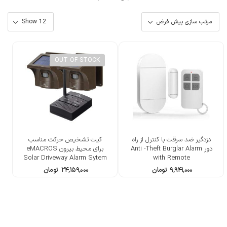
OUT OF STOCK
دزدگیر ضد سرقت با کنترل از راه
کیت تشخیص حرکت مناسب
دور Anti -Theft Burglar Alarm
برای محیط بیرون eMACROS
Solar Driveway Alarm Sytem
with Remote
Wireless Long Range
۹,۹۴۱,۰۰۰
تومان
۲۴,۱۵۹,۰۰۰
تومان
Outdoor Weather Resistant
Motion Sensor