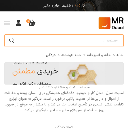
تا
25%
تخفیف جایزه بگیر
0
>
>
>
خانه
خانه و آشپزخانه
خانه هوشمند
دزدگیر
فروشگاه آنلاین مستردبی
خریدی
مطمئن
پیشنهادات شگفت انگیز
سیستم امنیت و هشداردهنده عالی
امنیت منزل، محل کار و خودرو، دغدغه‌ای همیشگی برای انسان بوده و حفاظت
از اموال و دارایی‌ها از اهمیت بالایی برخوردار است.
دزدگیر
به عنوان ابزاری
کارآمد، نقشی کلیدی در تأمین امنیت ایفا می‌کند و با هشدار به موقع در صورت
بروز سرقت، از ضررهای مالی و جانی جلوگیری می‌کند.
انواع دزدگیر