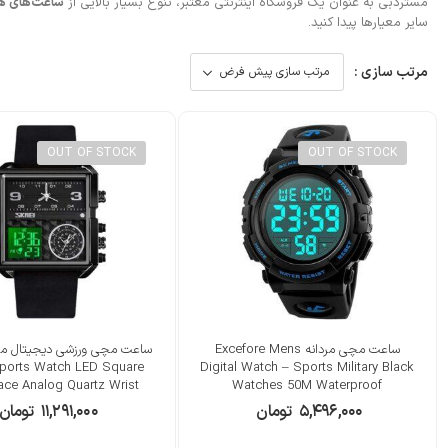
مستردبی
به عنوان یک فروشگاه اینترنتی معتبر، تنوع بسیار بالایی از
ساعت‌های هو
سایر معیارها پیدا کنید.
مرتب سازی :
OUT OF STOCK
OUT OF STOCK
ساعت مچی مردانه Excefore Mens
Sports Watch LED Square
Digital Watch – Sports Military Black
ace Analog Quartz Wrist
Watches 50M Waterproof
Watch
۵,۴۹۶,۰۰۰
تومان
۱۱,۲۹۱,۰۰۰
تومان