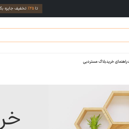
تا
25%
تخفیف جایزه بگی
راهنمای خرید
بلاگ مستردبی
خر