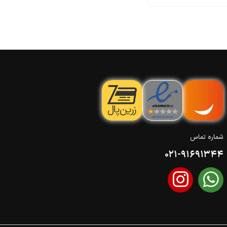
شماره تماس
021-91691344