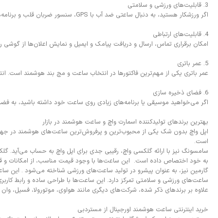
3. قابلیت‌های ورزشی و سلامتی
اگر ورزشکار هستید، به دنبال ساعتی ضد آب با GPS، سنسور ضربان قلب و برنامه‌های ورزشی باشید. برخی از ساعت‌ها، قابلیت‌های پایش سلامتی مانند نوار قلب (ECG) و سنجش اکسیژن خون (SpO2) را نیز ارائه می‌کنند.
4. قابلیت‌های ارتباطی
امکان برقراری تماس، ارسال و دریافت پیامک و ایمیل و نمایش اعلان‌ها از گوشی را
5. عمر باتری
عمر باتری یکی از مهم‌ترین فاکتورها در انتخاب ساعت و مچ بند هوشمند است. انتخا
6. فضای ذخیره سازی
اگر می‌خواهید موسیقی یا برنامه‌های زیادی روی ساعت خود داشته باشید، به فضا
بهترین برندهای تولیدکننده اسمارت واچ و ساعت هوشمند در بازار
اپل واچ بدون شک یکی از محبوب‌ترین و پرفروش‌ترین ساعت‌های هوشمند در جهان است.
است.
سامسونگ نیز با ارائه گلکسی واچ، رقیبی جدی برای اپل واچ به حساب می‌آید. گلک
به خود اختصاص داده است. این ساعت‌ها با وجود قیمت مناسب، از امکانات و قاب
ساعت‌های ورزشی و سلامتی تمرکز دارد. این ساعت‌ها با طراحی ساده و رابط کاربر
علاوه بر برندهای ذکر شده، شرکت‌های دیگری مانند هواوی، موتورولا، فسیل، وان پلا
خرید اینترنتی ساعت هوشمند اورجینال از مستردبی