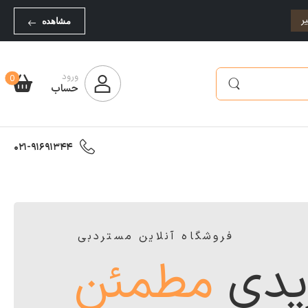
ر
مشاهده
ورود
0
حساب
021-91691344
فروشگاه آنلاین مستردبی
یدی
مطمئن