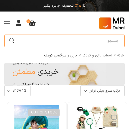
تا
25%
تخفیف جایزه بگیر
0
>
>
خانه
اسباب بازی و کودک
بازی و سرگرمی کودک
فروشگاه آنلاین مستردبی
خریدی
مطمئن
پیشنهادات شگفت انگیز
OUT OF STOCK