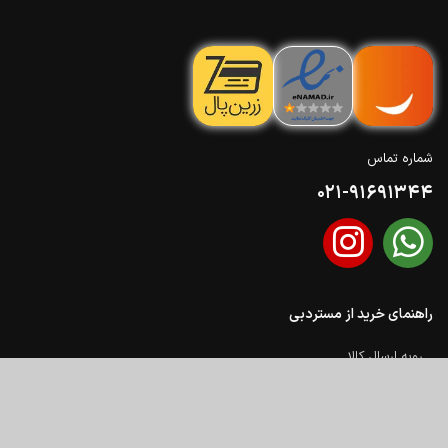
شماره تماس
021-91691344
راهنمای خرید از مستردبی
رویه ارسال کالا
نحوه ثبت سفارش
شیوه های پرداخت