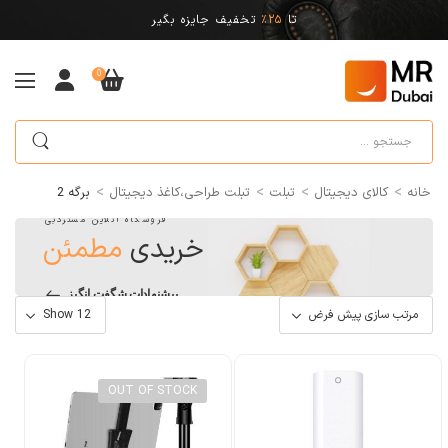
تا
25%
تخفیف جایزه بگیر
0
>
>
>
>
خانه
کالای دیجیتال
تبلت
تبلت طراحی،کاغذ دیجیتال
برگه 2
فروشگاه آنلاین مستردبی
خریدی
مطمئن
پیشنهادات شگفت انگیز
OUT OF STOCK