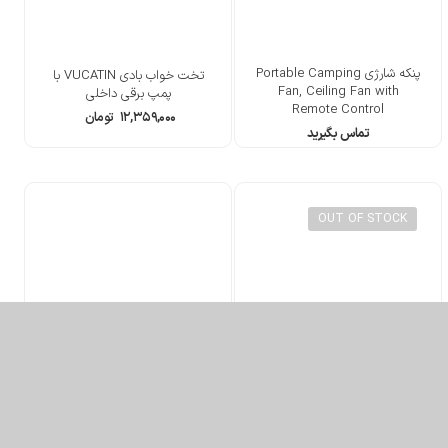
پنکه شارژی Portable Camping
تخت خواب بادی VUCATIN با
Fan, Ceiling Fan with
پمپ برقی داخلی
Remote Control
۱۲,۳۵۹,۰۰۰
تومان
تماس بگیرید
OUT OF STOCK
تخته نوشتن غواصی با قطب نما
ترازو چمدان دیجیتال BEUrer Ls
و مداد Scuba Choice Scuba
20, Luggage Scale
Diving Writing Dive Slate
۷,۳۳۷,۰۰۰
تومان
تماس بگیرید