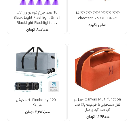
10 عدد چراغ قوه یو وی UV
????? ??????? ????? ???? ??? 14
Black Light Flashlight Small
??? cheotech ??? SC004
Blacklight Flashlights uv
تماس بگیرید
۸,۰۰۱,۰۰۰
تومان
Canvas Multi-function حمل و
Finnhomy 120L تاشو دوفل
نقل مسافرتی با ظرفیت بالا ضد
هیبینگ
آب ضد گرد و غبار
۴,۶۵۷,۰۰۰
تومان
۱,۲۴۶,۰۰۰
تومان