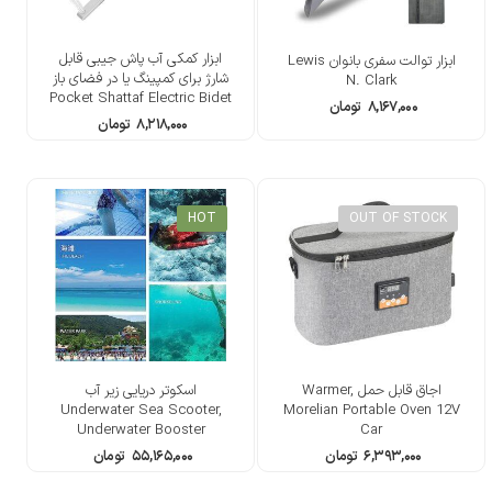
ابزار کمکی آب پاش جیبی قابل
ابزار توالت سفری بانوان Lewis
شارژ برای کمپینگ یا در فضای باز
N. Clark
Pocket Shattaf Electric Bidet
۸,۱۶۷,۰۰۰
تومان
Sprayer Water Aid Tool
۸,۲۱۸,۰۰۰
تومان
HOT
OUT OF STOCK
اجاق قابل حمل Warmer,
اسکوتر دریایی زیر آب
Underwater Sea Scooter,
Morelian Portable Oven 12V
Underwater Booster
Car
۶,۳۹۳,۰۰۰
تومان
۵۵,۱۶۵,۰۰۰
تومان