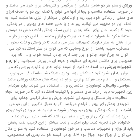
ورزش و سفر
هر دو شامل دنیایی از سرگرمی و تفریحات برای خود می باشند و
در صورت استفاده مناسب و بجا از آنها می توان با کمک این دو به حذف انرژی
های منفی از زندگی خود بپردازیم و اوقاتمان را سرشار از انرژی ها مثبت کنیم. به
لطف این دو مفهوم می توانیم روز ها و یا حتی هفته های بهتری را در زندگی
خود آغاز کنیم. حال برای اینکه بتوان از این سبک زندگی لذت بخش به درستی
استفاده کرد ما همواره نیازمند تجهیزات و لوازم متناسب با این دو نیاز داریم.
برای رفتن به سفر نیازمند تجهیزات سفر می باشید تا در راحتی و لذت بردن از
مسافرت سهیم باشند. از انواع وسایلی که می توان در سفر استفاده کرد می
توان به چراغ قوه، چاقو و ابزار چند کاره، چادر، کیسه خواب و …. نام برد.
همچنین برای داشتن تجربه ای متفاوت و حرفه ای در ورزش میتوانید از
لوازم و
تجهیزات ورزشی
نیز استفاده کنید. از نمونه لوازم های پر کاربرد ورزشی که می
توان به آن اشاره کرد دستکش وزنه برداری، عینک شنا،ماسک غواصی،توپ
بسکتبال و …. نام برد. هر کدام ازین لوازم در زمینه های مختلف ورزشی مانند:
غواصی، والبیبال، کوهنوردی، بدنسازی و …. استفاده می شوند. برای هرکدام
ازین تجهیزات باید از برند های معتبر و با کیفیت استفاده کرد تا در صورت انجام
فعالیت دچار مشکل و پشیمانی نشویم. ورزش و سفر ترکیبی جذاب برای
تجربه‌ی زندگی ای بهتر را فراهم می‌کنند. اگر به دنبال ترکیبی از این دو می
باشید تا از سبک زندگی بهتری برخورددار شوید میتوانید به تجربه ی کوهنوردی
بپردازید که که ترکیبی از ورزش و سفر می باشد که شما حتی می توانید با
خانواده خود تجربه کنید. برای امنیت و لذت بیشتر از این ترکیب لذت بخش
باید از لوازم و تجهیزات مناسب و در خور کوهنوردی استفاده کنید به عنوان مثال
می توان از چراغ قوه، چراغ قوه UV، چادر، کیسه خواب، بطری آب مخصوص،