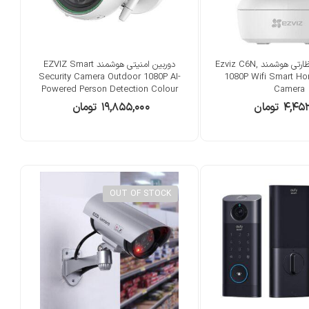
دوربین امنیتی نظارتی هوشمند Ezviz C6N,
دوربین امنیتی هوشمند EZVIZ Smart
Security Camera Outdoor 1080P AI-
1080P Wifi Smart Ho
Powered Person Detection Colour
Camera
Night Vision H.265
۴,۴۵۲
تومان
۱۹,۸۵۵,۰۰۰
تومان
OUT OF STOCK