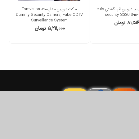
قفل هوشمند درب با دوربین اثرانگشتی eufy
ماکت دوربین مداربسته Tomvision
Dummy Security Camera, Fake CCTV
security S330 3-in
Surveillance System
۸۱,۵۱
تومان
۵,۲۱۱,۰۰۰
تومان
شماره تماس
021-91691344