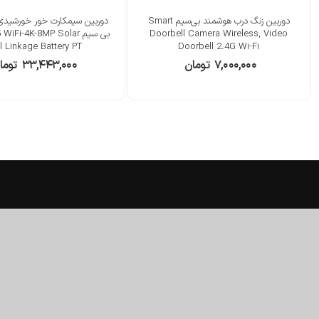
دوربین زنگ درب هوشمند بی‌سیم Smart
دوربین سیمکارت خور خورشیدی
Doorbell Camera Wireless, Video
بی سیم Fi-4K-8MP Solar
l Linkage Battery PT
Doorbell 2.4G Wi-Fi
۷,۰۰۰,۰۰۰
تومان
۳۳,۴۴۳,۰۰۰
توما
شعب حضوری
دفاتر
آدرس 1: کیش، بازار پردیس، اسکارهوم
دفتر مرکزی : کیش بازار مرجان
آدرس 2: کیش، بازار مرجان، اسکارهوم
دفتر امارات : دبی دیره، مای تاور