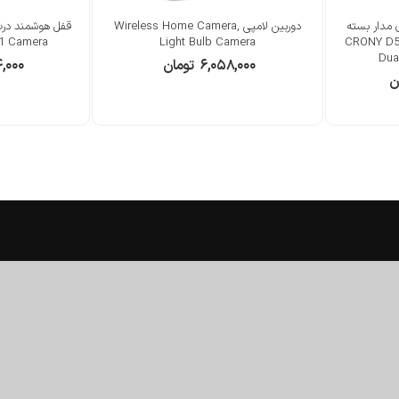
 مدار بسته
دوربین لامپی Wireless Home Camera,
CRONY D5 Wi
Light Bulb Camera
-1 Camera
Dua
۶,۰۵۸,۰۰۰
تومان
۴,۰۰۰
ن
خدمات مشتریان
راهنمای خرید از مستردبی
درباره ی ما
رویه ارسال کالا
قوانین و شرایط
نحوه ثبت سفارش
پرسش های متداول
شیوه های پرداخت