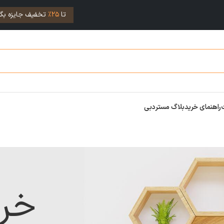
تا
25%
تخفیف جایزه بگی
راهنمای خرید
بلاگ مستردبی
خر