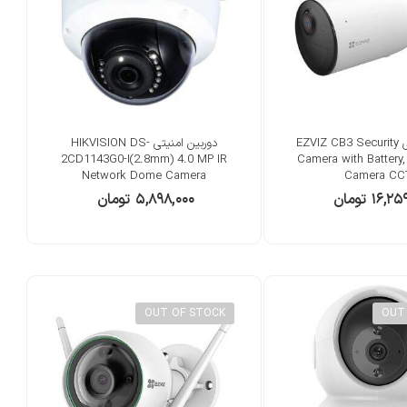
دوربین امنیتی EZVIZ CB3 Security
دوربین امنیتی HIKVISION DS-
2CD1143G0-I(2.8mm) 4.0 MP IR
Camera with Battery,
Network Dome Camera
Camera CC
۱۶,۲۵
تومان
۵,۸۹۸,۰۰۰
تومان
OUT OF STOCK
OUT