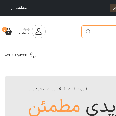
ر
مشاهده
ورود
0
حساب
021-91691344
فروشگاه آنلاین مستردبی
یدی
مطمئن