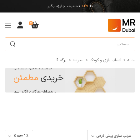
تا
25%
تخفیف جایزه بگیر
0
>
>
>
خانه
اسباب بازی و کودک
مدرسه
برگه 2
فروشگاه آنلاین مستردبی
خریدی
مطمئن
پیشنهادات شگفت انگیز