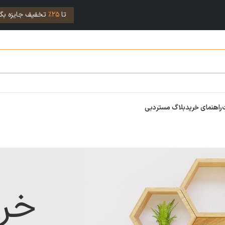
تا
25%
تخفیف جایزه بگی
راهنمای خرید
بلاگ مستردبی
خر