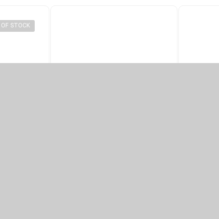
 OF STOCK
کوله پشتی کودک سه بعدی 3D Premium
کوله پشتی لپ تاپ 15.6 اینچی Skycare
کوله پشتی مخم
pack-Spiky
Toddler 
۴,۷۸۰,۰۰۰
تومان
een
D
,۰۰۰