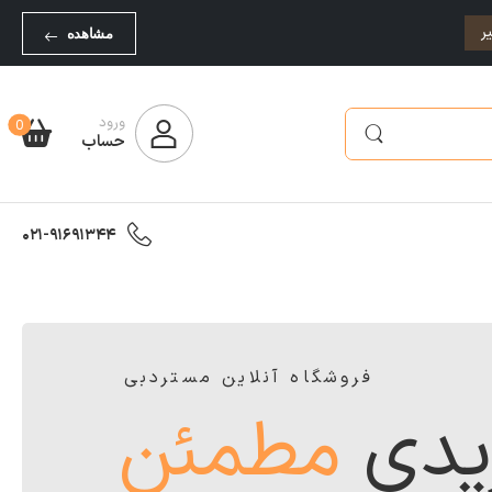
ر
مشاهده
ورود
0
حساب
021-91691344
فروشگاه آنلاین مستردبی
یدی
مطمئن