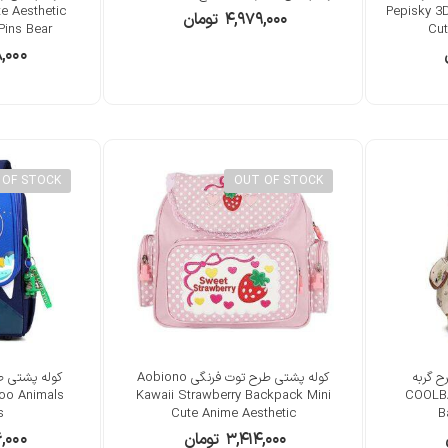
e Aesthetic
Pepisky 3
۴,۹۷۹,۰۰۰
تومان
Pins Bear
Cu
,۰۰۰
 OF STOCK
OUT OF STOCK
ح گربه
کوله پشتی طرح توت فرنگی Aobiono
oo Animals
Kawaii Strawberry Backpack Mini
COOLBA
s
Cute Anime Aesthetic
B
۳,۴۱۴,۰۰۰
تومان
,۰۰۰