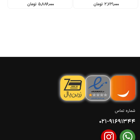
Between Seats
Mat
۲,۷۲۱,۰۰۰
تومان
۵,۸۸۶,۰۰۰
تومان
شماره تماس
021-91691344