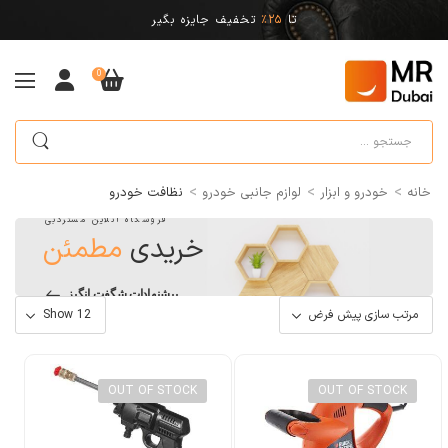
تا
25%
تخفیف جایزه بگیر
0
>
>
>
خانه
خودرو و ابزار
لوازم جانبی خودرو
نظافت خودرو
فروشگاه آنلاین مستردبی
خریدی
مطمئن
پیشنهادات شگفت انگیز
OUT OF STOCK
OUT OF STOCK