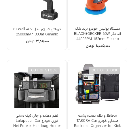
دستگاه پولیش خودرو برند بلک
کارواش شارژی مدل Yu Well 48V
اند دکر BLACK+DECKER 60W
25000mAh 30Bar Generic
4400RPM 152mm Electric
۳,۸۱۱,۰۰۰
تومان
Car Polisher/Waxer
۱۰,۰۰۵,۰۰۰
تومان
OUT OF STOCK
OUT OF STOCK
محافظ و نظم دهنده پشت
نظم دهنده و جای کیف دستی
صندلی خودرو TABORA Car
توری خودرو Lufapeach Car
Net Pocket Handbag Holder
Backseat Organizer for Kick