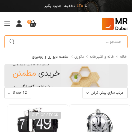
تا
25%
تخفیف جایزه بگیر
0
>
>
>
خانه
خانه و آشپزخانه
دکوری
ساعت دیواری و رومیزی
فروشگاه آنلاین مستردبی
خریدی
مطمئن
پیشنهادات شگفت انگیز
OUT OF STOCK