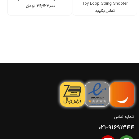
Toy Loop String Shooter
۳۶,۹۲۳,۰۰۰
تومان
تماس بگیرید
شماره تماس
021-91691344