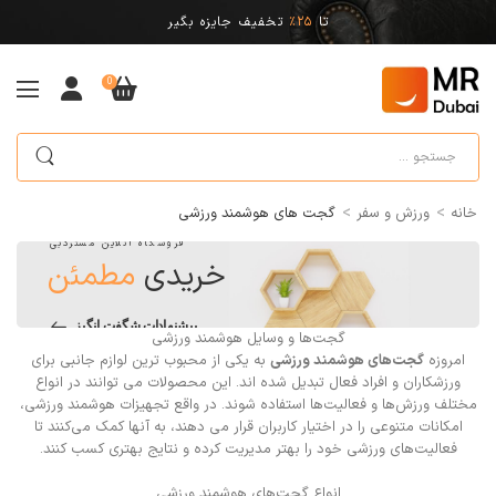
تا
25%
تخفیف جایزه بگیر
0
>
>
خانه
ورزش و سفر
گجت های هوشمند ورزشی
فروشگاه آنلاین مستردبی
خریدی
مطمئن
پیشنهادات شگفت انگیز
گجت‌ها و وسایل هوشمند ورزشی
امروزه
گجت‌های هوشمند ورزشی
به یکی از محبوب ترین لوازم جانبی برای
ورزشکاران و افراد فعال تبدیل شده اند. این محصولات می توانند در انواع
مختلف ورزش‌ها و فعالیت‌ها استفاده شوند. در واقع تجهیزات هوشمند ورزشی،
امکانات متنوعی را در اختیار کاربران قرار می دهند، به آنها کمک می‌کنند تا
فعالیت‌های ورزشی خود را بهتر مدیریت کرده و نتایج بهتری کسب کنند.
انواع گجت‌های هوشمند ورزشی