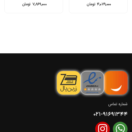
۴,۰۷۹,۰۰۰
تومان
۷,۸۶۹,۰۰۰
تومان
شماره تماس
021-91691344