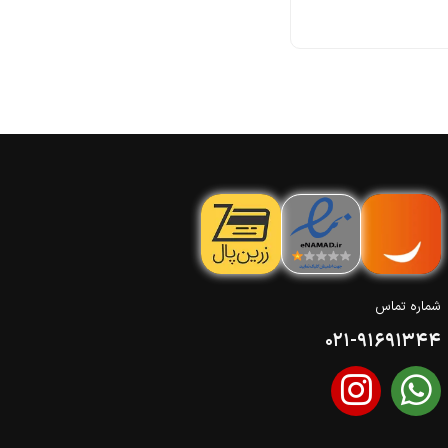
شماره تماس
021-91691344