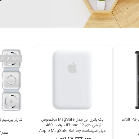
 OF STOCK
Evolt PB-200 C
پک باتری اپل مدل MagSafe مخصوص
ش
گوشی‌ های iPhone 12 ظرفیت 1460
میلی‌آمپرساعت Apple MagSafe Battery
,۰۰۰
Pack
۲۷,۳۳۲,۰۰۰
تومان