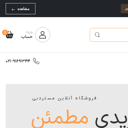
ر
مشاهده
ورود
0
حساب
021-91691344
فروشگاه آنلاین مستردبی
یدی
مطمئن