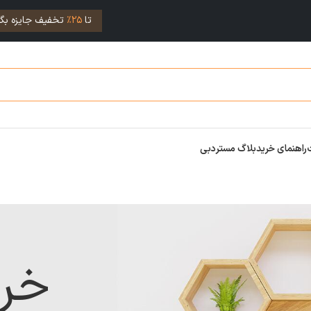
تا
25%
تخفیف جایزه بگی
راهنمای خرید
بلاگ مستردبی
خر