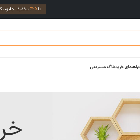
تا
25%
تخفیف جایزه بگی
راهنمای خرید
بلاگ مستردبی
خر