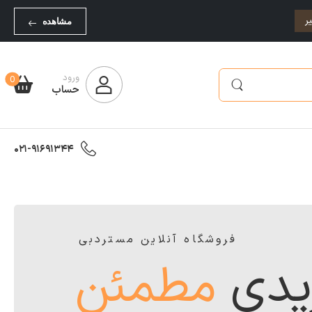
ر
مشاهده
ورود
0
حساب
021-91691344
فروشگاه آنلاین مستردبی
یدی
مطمئن