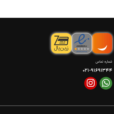
شماره تماس
021-91691344