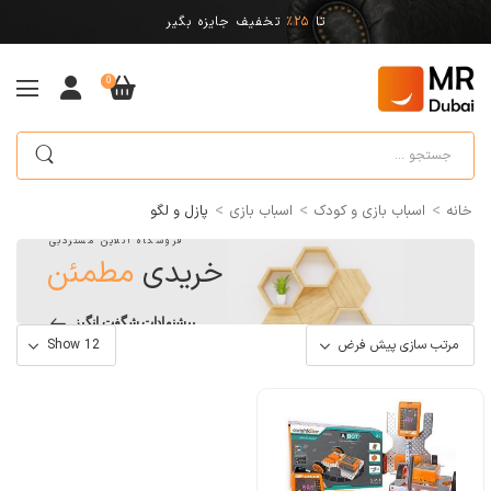
تا
25%
تخفیف جایزه بگیر
0
>
>
>
خانه
اسباب بازی و کودک
اسباب بازی
پازل و لگو
فروشگاه آنلاین مستردبی
خریدی
مطمئن
پیشنهادات شگفت انگیز