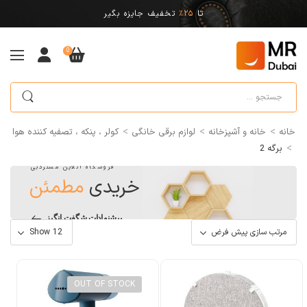
تا
25%
تخفیف جایزه بگیر
0
>
>
>
خانه
خانه و آشپزخانه
لوازم برقی خانگی
کولر ، پنکه ، تصفیه کننده هوا
>
برگه 2
فروشگاه آنلاین مستردبی
خریدی
مطمئن
پیشنهادات شگفت انگیز
OUT OF STOCK