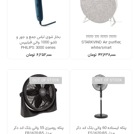
????? ????? ??? ?????
بخار شوی لباس جمع و جور و
STARKVIND Air purifier,
تاشو 1000 واتی فیلیپس
PHILIPS 3000 series
white/smart
Compact and foldable
۴۲,۶۳۸,۰۰۰
تومان
۶,۲۵۲,۰۰۰
تومان
Handheld Steamer
OUT OF STOCK
OUT OF STOCK
پنکه ایستاده 60 واتی بلک اند دکر
پنکه رومیزی 55 واتی بلک اند دکر
مدل FS1620-B5
مدل FB1620-B5