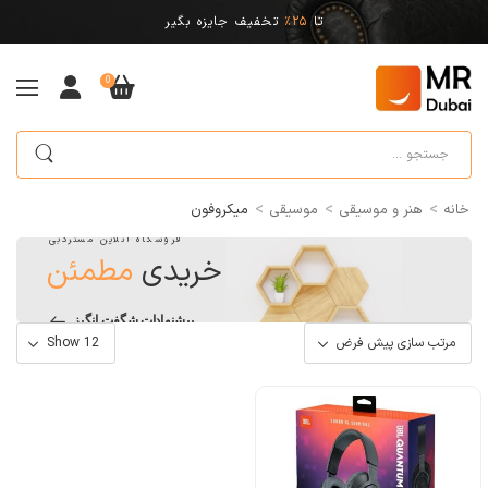
تا
25%
تخفیف جایزه بگیر
0
>
>
>
خانه
هنر و موسیقی
موسیقی
میکروفون
فروشگاه آنلاین مستردبی
خریدی
مطمئن
پیشنهادات شگفت انگیز