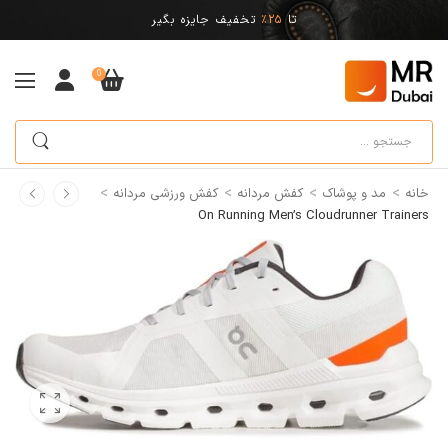
تا
25%
تخفیف جایزه بگیر
0
>
>
>
>
خانه
مد و پوشاک
کفش مردانه
کفش ورزشی مردانه
On Running Men’s Cloudrunner Trainers