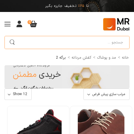
تا
25%
تخفیف جایزه بگیر
0
>
>
>
خانه
مد و پوشاک
کفش مردانه
برگه 2
فروشگاه آنلاین مستردبی
خریدی
مطمئن
پیشنهادات شگفت انگیز