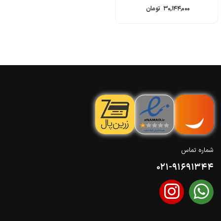
۳۰,۱۴۴,۰۰۰
تومان
شماره تماس
021-91691344