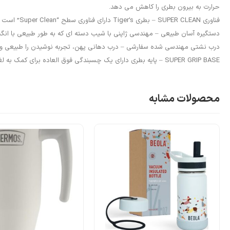
حرارت به بیرون بطری را کاهش می دهد.
فناوری SUPER CLEAN – بطری Tiger’s دارای فناوری سطح “Super Clean” است که سطحی فوق العاده صاف را ایجاد می کند که در برابر لکه ها، زنگ زدگی و بوها مقاوم است.
دستگیره آسان طبیعی – مهندسی ژاپنی با شیب دسته ای که به طور طبیعی با انگ
درب نشتی مهندسی شده سفارشی – درب دهانی پهن، تجربه نوشیدن را طبیعی و را
SUPER GRIP BASE – پایه بطری دارای یک چسبندگی فوق العاده برای کمک به لغزش روی سطوح مرطوب/خشک است، محکم و انعطاف پذیر است و دارای مقاومت عالی در برابر حرارت و UV است.
محصولات مشابه