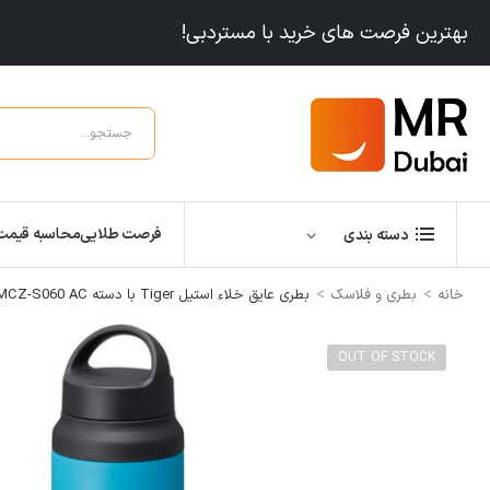
بهترین فرصت های خرید با مستردبی!
فرصت طلایی
محاسبه قیمت
دسته بندی
>
>
خانه
بطری و فلاسک
بطری عایق خلاء استیل Tiger با دسته MCZ-S060 AC
OUT OF STOCK