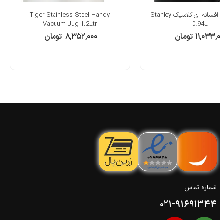
شیشه غذای افسانه ای کلاسیک Stanley
Tiger Stainless Steel Handy
Vacuum Jug 1.2Ltr
0.94L
۱۱,۰۳۳,
تومان
۸,۳۵۲,۰۰۰
تومان
شماره تماس
021-91691344