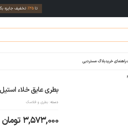
تا
25%
تخفیف جایزه بگی
راهنمای خرید
بلاگ مستردبی
بطری عایق خلاء استیل Tiger با دسته CZ-S060 AC
دسته:
بطری و فلاسک
۳,۵۷۳,۰۰۰
تومان