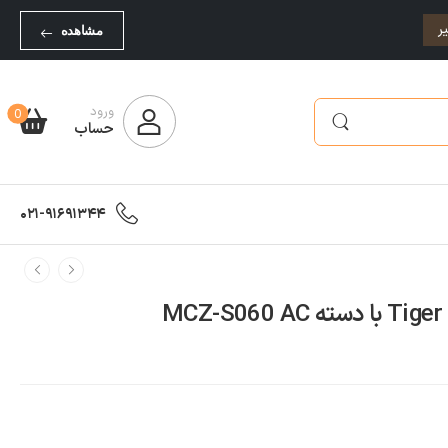
ر
مشاهده
ورود
0
حساب
021-91691344
M