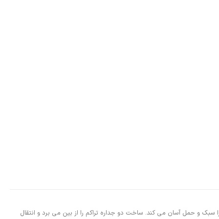
رای مواد غذایی. فناوری Tiger با عملکرد عالی کنترل دمای سرد/گرم، بطری را سبک و حمل آسان می کند. ساخت دو جداره تراکم را از بین می برد و انتقال