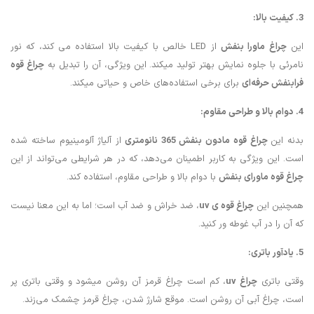
3. ک
یفیت بالا:
این
چراغ ماورا بنفش
از LED خالص با کیفیت بالا استفاده می کند، که نور
نامرئی با جلوه نمایش بهتر تولید میکند. این ویژگی، آن را تبدیل به
چراغ قوه
فرابنفش حرفه‌ای
برای برخی استفاده‌های خاص و حیاتی میکند.
4. دوام بالا و طراحی مقاوم
:
بدنه این
چراغ قوه مادون بنفش
365 نانومتری
از آلیاژ آلومینیوم ساخته شده
است. این ویژگی به کاربر اطمینان می‌دهد، که در هر شرایطی می‌تواند از این
چراغ قوه ماورای بنفش
با دوام بالا و طراحی مقاوم، استفاده کند.
همچنین این
چراغ قوه ی uv
، ضد خراش و ضد آب است؛ اما به این معنا نیست
که آن را در آب غوطه ور کنید.
5. یادآور باتری
:
وقتی باتری
چراغ uv
، کم است چراغ قرمز آن روشن میشود و وقتی باتری پر
است، چراغ آبی آن روشن است. موقع شارژ شدن، چراغ قرمز چشمک می‌زند.