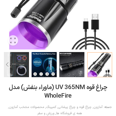
چراغ قوه UV 365NM (ماوراء بنفش) مدل
WholeFire
دسته:
آمازون
,
چراغ قوه و چراغ پیشانی
,
کمپینگ
,
محصولات منتخب آمازون
,
همه ی فروشگاه ها
,
ورزش و سفر