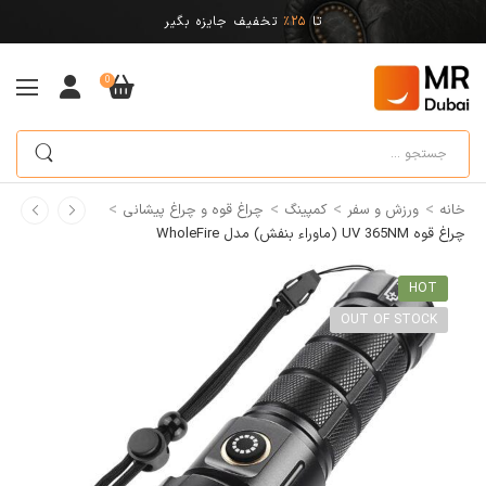
تا
25%
تخفیف جایزه بگیر
0
>
>
>
>
خانه
ورزش و سفر
کمپینگ
چراغ قوه و چراغ پیشانی
چراغ قوه UV 365NM (ماوراء بنفش) مدل WholeFire
HOT
OUT OF STOCK