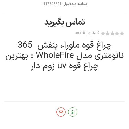
شناسه محصول:
117808251
تماس بگیرید
0 نظرات
8 sold
چراغ قوه ماوراء بنفش 365
نانومتری مدل WholeFire : بهترین
چراغ قوه uv زوم دار