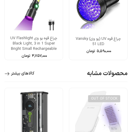
چراغ قوه یو وی UV Flashlight
چراغ قوه UV (یو وی) Vansky
Black Light, 3 in 1 Super
51 LED
Bright Small Rechargeable
۵,۵۹۰,۰۰۰
تومان
Flashlights UV
۴,۷۵۷,۰۰۰
تومان
محصولات مشابه
کالاهای بیشتر
OUT OF STOCK