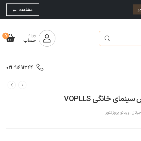
ر
مشاهده
ورود
0
حساب
021-91691344
نمای خانگی VOPLLS
جیتال
,
ویدئو پروژکتور