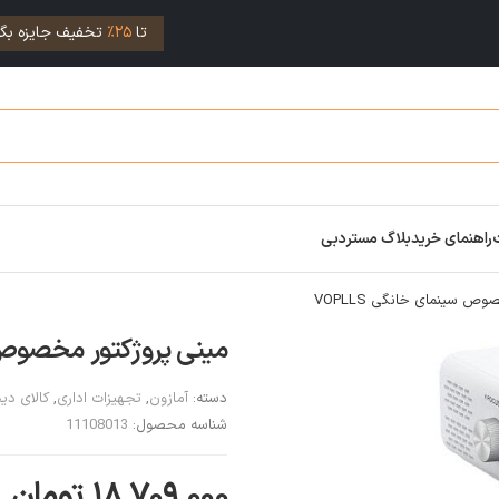
تا
25%
تخفیف جایزه بگی
راهنمای خرید
بلاگ مستردبی
ص سینمای خانگی VOPLLS
مینی پروژکتور مخصوص سی
دسته:
آمازون
,
تجهیزات اداری
,
کالای دی
شناسه محصول:
11108013
۱۸,۷۰۹,۰۰۰
تومان