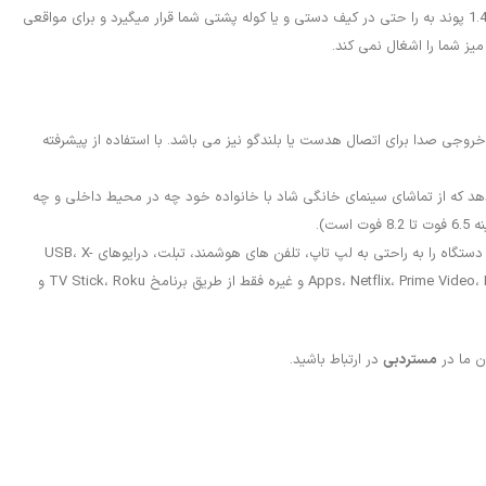
مینی پروژکتور VOPLLS دارای طراحی جمع و جور با اندازه ای کوچک که تقریباً اندازه کف دست است. این پروژکتور قابل حمل با وزن 1.4 پوند به را حتی در کیف دستی و یا کوله پشتی شما قرار میگیرد و برای مواقعی
یز شما را اشغال نمی کند.
ی دهد. همچنین دارای پورت خروجی صدا برای اتصال هدست یا بلندگو نیز می باشد. با استفاده از پیشرفته
لعاده را به ارمغان می آورد. پروژکتور VOPLLS به شما این امکان را می دهد که از تماشای سینمای خانگی شاد با خانواده خود چه در محیط داخلی و چه
مینی پروژکتور VOPLLS برای پخش فیلم، سریال های تلویزیونی، اشتراک گذاری عکس، مسابقات فوتبال و غیره مناسب می باشد. می توان این دستگاه را به راحتی به لپ تاپ، تلفن های هوشمند، تبلت، درایوهای USB، X-
Box متصل کرد تا موقع تماشا کردن نهایت لذت را ببرید. هنگام اتصال با تلفن، در صورت امکان یک آداپتور HDMI اضافی خریداری کنید. به دلیل حق کپی رایت Apps، Netflix، Prime Video، Hulu و غیره فقط از طریق برنامخ TV Stick، Roku و
ن ما در
مستردبی
در ارتباط باشید.