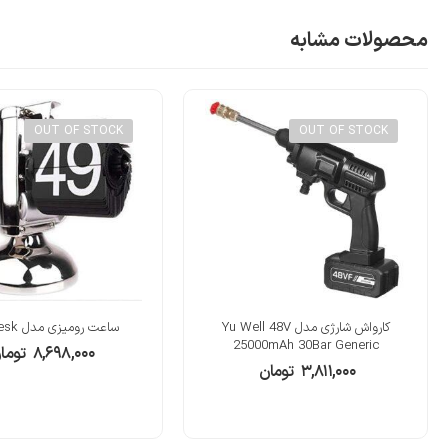
محصولات مشابه
OUT OF STOCK
OUT OF STOCK
کارواش شارژی مدل Yu Well 48V
ساعت رومیزی مدل Flip Desk
25000mAh 30Bar Generic
۸,۶۹۸,۰۰۰
توما
۳,۸۱۱,۰۰۰
تومان