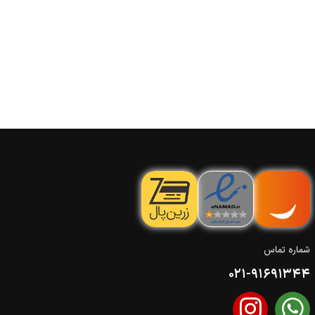
شماره تماس
021-91691344