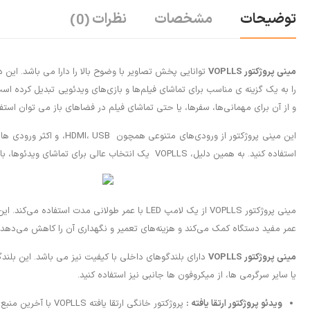
توضیحات
مشخصات
نظرات
(0)
مینی پروژکتور VOPLLS
و از آن برای مهمانی‌ها، سفرها، یا حتی تماشای فیلم در فضاهای باز می توان استفاده کرد. به همراه VOPLLS می‌توانید هر مکانی را به 
این مینی پروژکتور از و
استفاده کنید. به همین دلیل، VOPLLS یک انتخاب عالی برای تماشای ویدئوها، بازی‌ها، و حتی آموزش وتدریس می باشد.
مینی پروژکتور VOPLLS از یک لامپ LED با عمر ط
عمر مفید دستگاه کمک می‌کند و هزینه‌های تعمیر و نگهداری آن را کاهش می‌دهد.
مینی پروژکتور VOPLLS
دارای بلندگوهای داخلی با کیفیت نیز می باشد. این بلندگ
یا سایر سرگرمی ها، از میکروفون ها جانبی نیز استفاده کنید.
ویدئو پروژکتور ارتقا یافته :
پروژکتور خانگی ارتقا یافته VOPLLS با آخرین منبع نور LED 9500 لیتری و وضوح p1080 Full HD، از فناوری LED پیشرفته و روشنایی یکنواخت نیز استفاده می کند که تصاویر را روشن تر و واضح تر می کند.