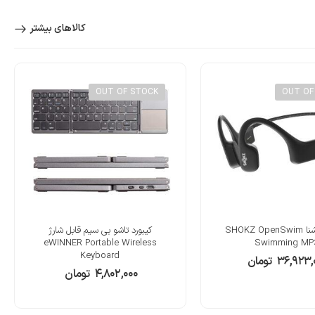
کالاهای بیشتر
OUT OF STOCK
OUT OF
هندزفری شنا SHOKZ OpenSwim
کیبورد تاشو بی سیم قابل شارژ
eWINNER Portable Wireless
Swimming MP
Keyboard
۳۶,۹۲۳,
تومان
۴,۸۰۲,۰۰۰
تومان