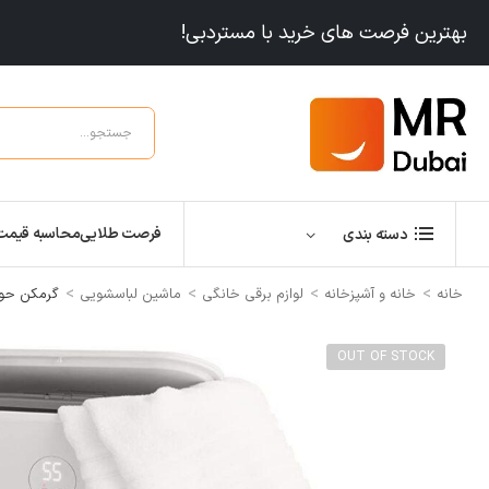
بهترین فرصت های خرید با مستردبی!
فرصت طلایی
محاسبه قیمت
دسته بندی
>
>
>
>
خانه
خانه و آشپزخانه
لوازم برقی خانگی
ماشین لباسشویی
گرمکن حوله حمام ket Style Luxury Heater
OUT OF STOCK