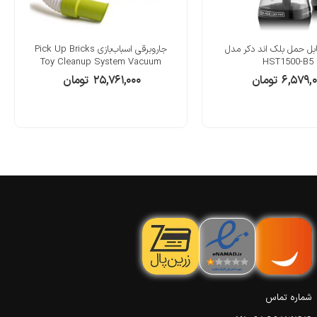
قابل حمل بلک اند دکر مدل
جاروبرقی اسباب‌بازی Pick Up Bricks
Toy Cleanup System Vacuum
HST1500-B5
۶,۵۷۹,
تومان
۲۵,۷۶۱,۰۰۰
تومان
شماره تماس