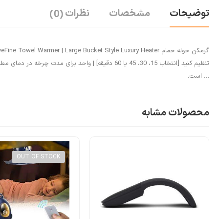
توضیحات
مشخصات
نظرات
(0)
تنظیم کنید [انتخاب 15، 30، 45 یا 60 دقیقه] | واح
… است.
محصولات مشابه
OUT OF STOCK