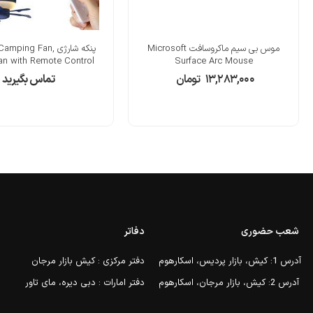
موس بی سیم ماکروسافت Microsoft
پنکه شارژی ping Fan
Fan with Remote Control
Surface Arc Mouse
۱۳,۲۸۳,۰۰۰
تومان
تماس بگیرید
شعب حضوری
دفاتر
آدرس 1: کیش، بازار پردیس، اسکارهوم
دفتر مرکزی : کیش بازار مرجان
آدرس 2: کیش، بازار مرجان، اسکارهوم
دفتر امارات : دبی دیره، مای تاور