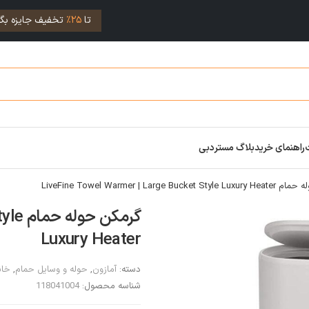
تا
25%
تخفیف جایزه بگی
راهنمای خرید
بلاگ مستردبی
LiveFine Towel Warmer | Large Buc
گرمکن
Luxury Heater
دسته:
آمازون
,
حوله و وسایل حمام
,
خان
شناسه محصول:
118041004