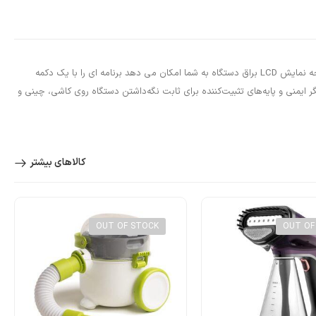
گرمکن حوله حمام LiveFine Towel Warmer | Large Bucket Style Luxury Heater با تایمر قابل تنظیم آسان 15 دقیقه ای | همیشه گرمی در دست داشته باشید! صفحه نمایش LCD براق دستگاه به شما امکان می دهد برنامه ای را با یک دکمه
‌های نشانگر ایمنی و پایه‌های تثبیت‌کننده برای ثابت نگه‌داشتن دستگاه روی کاشی، چینی و
کالاهای بیشتر
OUT OF STOCK
OUT OF