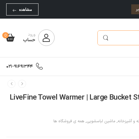
ر
مشاهده
ورود
0
حساب
021-91691344
 حوله حمام LiveFine Towel Warmer | Large Bucket Style
ه و آشپزخانه
,
ماشین لباسشویی
,
همه ی فروشگاه ها