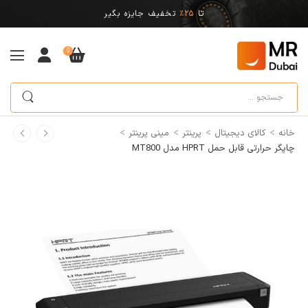
تا
25%
تخفیف جایزه بگیر
0
>
>
>
>
خانه
کالای دیجیتال
پرینتر
مینی پرینتر
چاپگر حرارتی قابل حمل HPRT مدل MT800