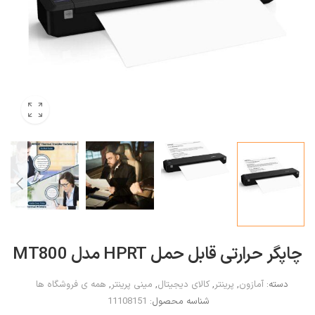
چاپگر حرارتی قابل حمل HPRT مدل MT800
دسته:
آمازون
,
پرینتر
,
کالای دیجیتال
,
مینی پرینتر
,
همه ی فروشگاه ها
شناسه محصول:
11108151