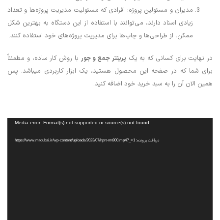
مدیران و مسئولین پروژه: افرادی که مسئولیت مدیریت پروژه‌ها و تعداد
زیادی اسناد دارند، می‌توانند با استفاده از این دستگاه به بهترین شکل
ممکن، از طراحی‌ها و چاپ‌ها برای مدیریت پروژه‌های خود استفاده کنند.
در نهایت برای کسانی که به یک
پرینتر جمع و جور
با روش کار ساده، و مطمئناً
برای شما که در صفحه این محصول هستید، یک ابزار کاربردی میباشد. پس
همین الان آن را به سبد خرید خود اضافه کنید.
نمایشگر
Media error: Format(s) not supported or source(s) not found
ویدیو
دریافت پرونده: https://www.mrdubai.ir/wp-content/uploads/2023/07/hprt-mt800.mp4?_=1