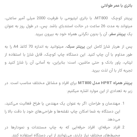
باتری با عمر طولانی
پرینتر کوچک MT800، با باتری لیتیومی با ظرفیت 2000 میلی آمپر ساعتی،
میتواند به مدت 26 ساعت در حالت استندبای باشد. پس، در طول روز به عنوان
یک
پرینتر سفر
، آن را بدون نگرانی همراه خود به بیرون ببرید.
پس از هربار شارژ کامل این
پرینتر سبک
، میتوانید به اندازه 70 کاغذ A4 را به
طور مداوم با آن چاپ کنید. این دستگاه چاپ کوچک، قابل شارژ با استفاده از
لپتاپ، پاور بانک و حتی ماشین، است؛ بنابراین، به آسانی آن را شارژ کنید و
تجربه کار با آن لذت ببرید.
پرینتر همراه
HPRT
مدل
MT800
برای افراد و مشاغل مختلف مناسب است. در
زیر به تعدادی از این موارد اشاره میکنیم:
مهندسان و طراحان: اگر به عنوان یک مهندس یا طراح فعالیت می‌کنید،
این دستگاه به شما امکان چاپ نقشه‌ها و طراحی‌های خود با دقت بالا را
می‌دهد.
افراد حرفه‌ای: افراد حرفه‌ایی که به چاپ مستندات و نمودارها در
محیط‌های مختلف نیاز دارند، می‌توانند از این دستگاه استفاده کنند.