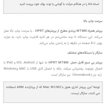
اسناد A4 را در هنگام حرکت با گوشی یا نوت بوک خود پرینت کنید
سرعت چاپ بالا
پرینتر همراه
MT800
برندی مطرح از پرینترهای
HPRT
، با سرعت چاپ بالا عمل
می‌کند. این دستگاه تا چند سانتی‌متر در هر ثانیه قابلیت چاپ دارد، به عبارت
بهتر، تا 8 صفحه در دقیقه را به راحتی چاپ می‌کند.
سازگار با دستگاه‌های مختلف
پرینتر بی سیم قابل حمل
HPRT MT800
نه تنها از iOS، Android و iPad با
اتصال بلوتوث پشتیبانی میکند، بلکه با اتصال کابل USB با MAC وWindows
(به جز (Chromebook نیز سازگار است.
توجه! این
پرینتر اداری
هنوز با Mac M1/M2 که از پردازنده ARM استفاده
می کنند، سازگار نیست.