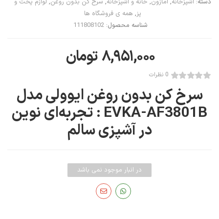
دسته:
آشپزخانه
,
آمازون
,
خانه و آشپزخانه
,
سرخ کن بدون روغن
,
لوازم پخت و
پز
,
همه ی فروشگاه ها
شناسه محصول:
111808102
۸,۹۵۱,۰۰۰
تومان
0 نظرات
سرخ کن بدون روغن ایوولی مدل
EVKA-AF3801B :
تجربه‌ای نوین
در آشپزی سالم
در انبار موجود نمی باشد