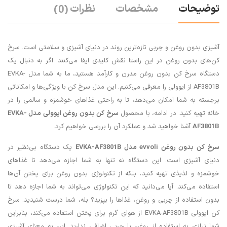
توضیحات
مشخصات
نظرات
(0)
آشپزی بدون روغن و چربی تازه‌ترین روند در دنیای آشپزی و سلامتی است. سرخ
کن‌های بدون روغن در این راستا نقش کلیدی ایفا می‌کنند. اگر به دنبال یک
دستگاه سرخ کن بدون روغن مدرن و کارآمد هستید، ما به شما مدل EVKA-
AF3801B از ایوولی را معرفی می‌کنیم. این مدل سرخ کن با ویژگی‌ها و امکاناتی
برجسته به شما امکان می‌دهد، تا به راحتی غذاهای خوشمزه و سالمی را در
خانه تهیه کنید. در ادامه، با محصول
سرخ کن بدون روغن ایوولی مدل
EVKA-
AF3801B
آشنا خواهید شد و عملکرد آن را بررسی خواهیم کرد.
سرخ کن بدون روغن
evvoli
مدل
EVKA-AF3801B
یک دستگاه بی‌نظیر در
دنیای آشپزی است. این دستگاه نه تنها به شما اجازه می‌دهد تا غذاهای
خوشمزه و لذیذی تهیه کنید، بلکه از تکنولوژی بدون روغن برای پختن آن‌ها
استفاده می‌کند. آیا می‌دانید که این تکنولوژی می‌تواند به شما اجازه دهد تا
بدون استفاده از چربی و روغن، غذاها را بپزید؟ بله، شما درست شنیدید. سرخ
کن ایوولی EVKA-AF3801B از هوای گرم برای پختن استفاده می‌کند، بنابراین
شما نیازی به استفاده از روغن یا چربی اضافی ندارید. این به معنای آشپزی