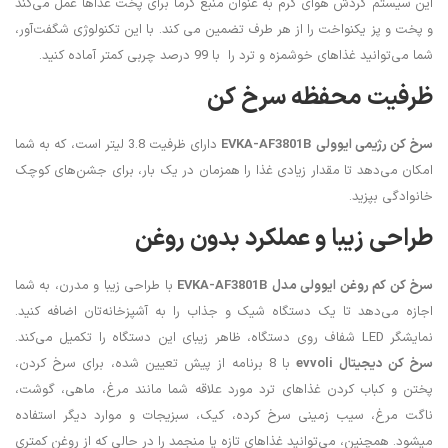
این سیستم گردش هوای گرم به عنوان منبع گرما برای پخت غذاها عمل می‌کند
و پخت و پز یکنواخت را از هر طرف تضمین می کند. با این تکنولوژی شگفت‌آور،
شما می‌توانید غذاهای خوشمزه و ترد را با 99 درصد چربی کمتر آماده کنید.
ظرفیت محفظه سرخ کن
سرخ کن رژیمی ایوولی
EVKA-AF3801B
دارای ظرفیت 3.8 لیتر است، که به شما
امکان می‌دهد تا مقدار زیادی غذا را همزمان در یک بار، برای جشن‌های کوچک
خانوادگی بپزید.
طراحی زیبا و عملکرد بدون روغن
سرخ کن کم روغن ایوولی مدل
EVKA-AF3801B
با طراحی زیبا و مدرن، به شما
اجازه می‌دهد تا یک دستگاه شیک و جذاب را به آشپزخانه‌تان اضافه کنید.
نمایشگر LED شفاف روی دستگاه، ظاهر زیبای این دستگاه را تکمیل می‌کند.
سرخ کن دیجیتال
evvoli
با 8 برنامه از پیش تعیین شده، برای سرخ کردن،
پختن و کباب کردن غذاهای ترد مورد علاقه شما مانند مرغ، ماهی، گوشت،
ناگت مرغ، سیب زمینی سرخ کرده، کیک، سبزیجات و موارد دیگر استفاده
میشود. همچنین، می‌توانید غذاهای تازه یا منجمد را در حالی که از روغن کمتری