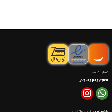
شماره تماس
021-91691344
راهنمای خرید از مستردبی