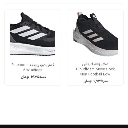
کفش زنانه آدیداس
کفش دویدن زنانه Pureboost
Cloudfoam Move Sock
5 W adidas
Non-Football Low
۱۷,۳۵۱,۰۰۰
تومان
۶,۷۳۵,۰۰۰
تومان