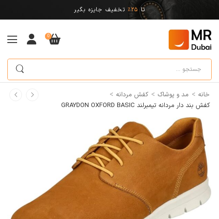
تا
25%
تخفیف جایزه بگیر
0
>
>
>
خانه
مد و پوشاک
کفش مردانه
کفش بند دار مردانه تیمبرلند GRAYDON OXFORD BASIC