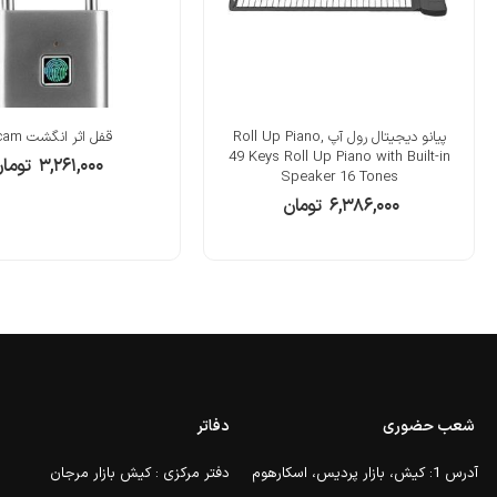
پیانو دیجیتال رول آپ Roll Up Piano,
قفل اثر انگشت Eacam
49 Keys Roll Up Piano with Built-in
۳,۲۶۱,۰۰۰
توما
Speaker 16 Tones
۶,۳۸۶,۰۰۰
تومان
شعب حضوری
دفاتر
آدرس 1: کیش، بازار پردیس، اسکارهوم
دفتر مرکزی : کیش بازار مرجان