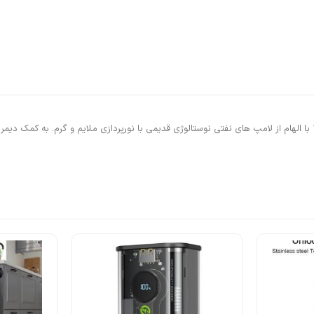
چراغ رومیزی رنگ بژ قابل تنظیم ایکیا TÄRNABY Table lamp, dimmable beige با الهام از لامپ های نفتی نوستالوژی قدیمی با 