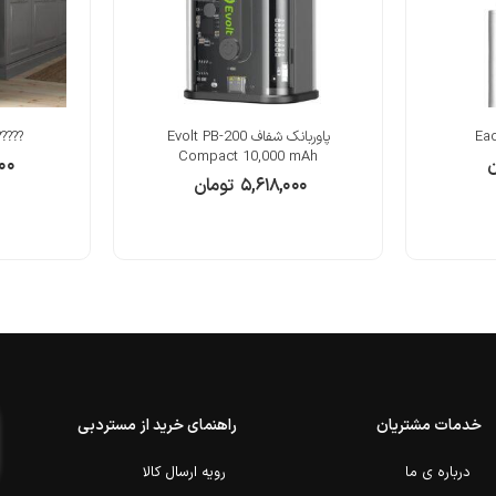
پاوربانک شفاف Evolt PB-200
lly ,black
Compact 10,000 mAh
ن
۰۰۰
۵,۶۱۸,۰۰۰
تومان
خدمات مشتریان
راهنمای خرید از مستردبی
درباره ی ما
رویه ارسال کالا