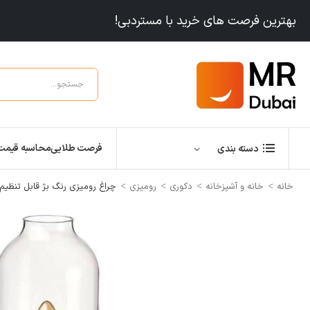
بهترین فرصت های خرید با مستردبی!
فرصت طلایی
محاسبه قیمت
دسته بندی
>
>
>
>
خانه
خانه و آشپزخانه
دکوری
رومیزی
چراغ رومیزی رنگ بژ قابل تنظیم ایکیا le lamp, dimmable beige