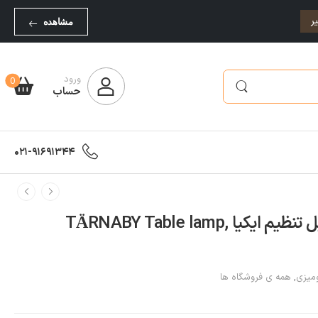
ر
مشاهده
ورود
0
حساب
021-91691344
چراغ رومیزی رنگ بژ قابل تنظیم ایکیا TÄRNABY Table lamp,
میزی
,
همه ی فروشگاه ها