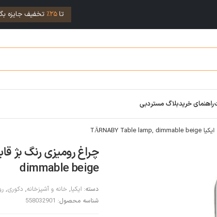
تا
25%
تخفیف جایزه بگی
راهنمای خرید
بلاگ مستردبی
TÄRNABY Tab
dimmable beige
دسته:
ایکیا
,
خانه و آشپزخانه
,
دکوری
,
رو
شناسه محصول:
558032901