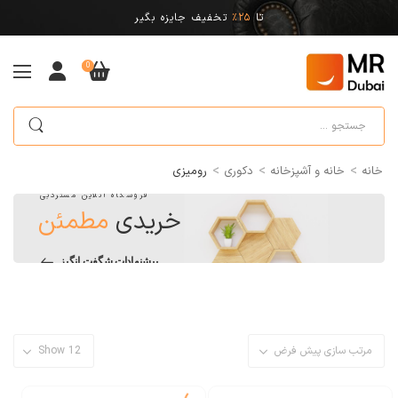
تا
25%
تخفیف جایزه بگیر
0
>
>
>
خانه
خانه و آشپزخانه
دکوری
رومیزی
فروشگاه آنلاین مستردبی
خریدی
مطمئن
پیشنهادات شگفت انگیز