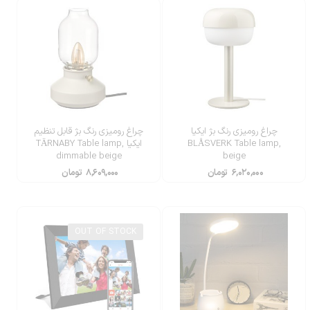
چراغ رومیزی رنگ بژ ایکیا
چراغ رومیزی رنگ بژ قابل تنظیم
BLÅSVERK Table lamp,
ایکیا TÄRNABY Table lamp,
dimmable beige
beige
۶,۰۲۰,۰۰۰
تومان
۸,۶۰۹,۰۰۰
تومان
OUT OF STOCK