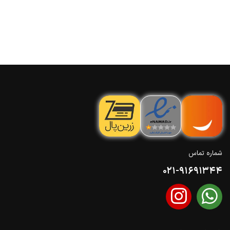
شماره تماس
021-91691344