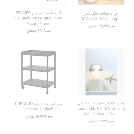
قاب عکس دیجیتال FRAMEO
چراغ مطالعه قابل شارژ
10.1 Inch WiFi Digital Photo
ICYNIAW Desk Lamps
Picture Frame
۳,۸۴۶,۰۰۰
تومان
۹,۷۱۹,۰۰۰
تومان
لامپ LED نیمه آینه با پایه بتنی
میز کنار تخت ایکیا KORNSJÖ
Tchibo LED Half Mirror Lamp
Side table, black
With Concrete Base
۱۵,۹۵۴,۰۰۰
تومان
۴,۳۲۰,۰۰۰
تومان