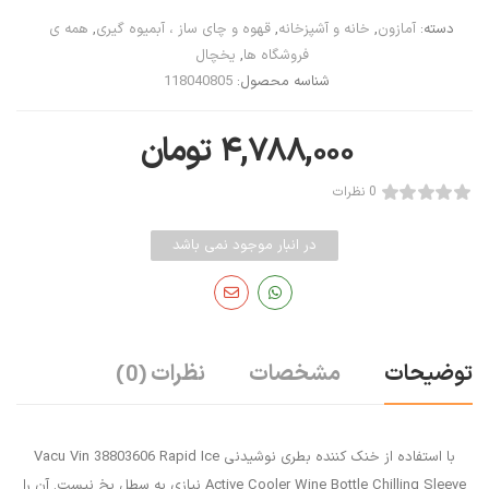
دسته:
آمازون
,
خانه و آشپزخانه
,
قهوه و چای ساز ، آبمیوه گیری
,
همه ی
فروشگاه ها
,
یخچال
شناسه محصول:
118040805
۴,۷۸۸,۰۰۰
تومان
0 نظرات
در انبار موجود نمی باشد
توضیحات
مشخصات
نظرات
(0)
با استفاده از خنک کننده بطری نوشیدنی Vacu Vin 38803606 Rapid Ice
Active Cooler Wine Bottle Chilling Sleeve نیازی به سطل یخ نیست. آن را