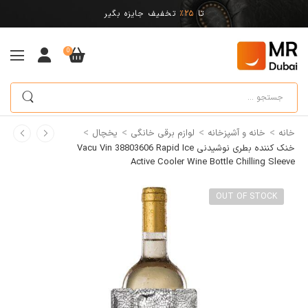
تا
25%
تخفیف جایزه بگیر
0
>
>
>
>
خانه
خانه و آشپزخانه
لوازم برقی خانگی
یخچال
خنک کننده بطری نوشیدنی Vacu Vin 38803606 Rapid Ice
Active Cooler Wine Bottle Chilling Sleeve
OUT OF STOCK