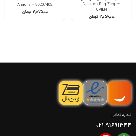
Desktop Bug Zapper
Annons – 90207402
QVIEN
۴,۸۷۵,۰۰۰
تومان
۲,۰۵۷,۰۰۰
تومان
شماره تماس
021-91691344