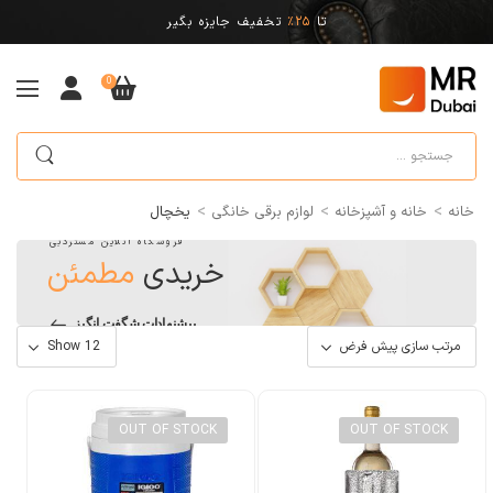
تا
25%
تخفیف جایزه بگیر
0
>
>
>
خانه
خانه و آشپزخانه
لوازم برقی خانگی
یخچال
فروشگاه آنلاین مستردبی
خریدی
مطمئن
پیشنهادات شگفت انگیز
OUT OF STOCK
OUT OF STOCK