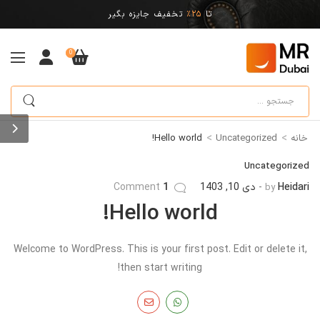
تا
25%
تخفیف جایزه بگیر
0
>
>
خانه
Uncategorized
Hello world!
Uncategorized
Heidari
دی 10, 1403
1
Comment
by
Hello world!
Welcome to WordPress. This is your first post. Edit or delete it,
then start writing!