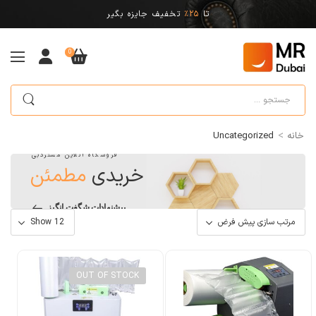
تا
25%
تخفیف جایزه بگیر
0
>
خانه
Uncategorized
فروشگاه آنلاین مستردبی
خریدی
مطمئن
پیشنهادات شگفت انگیز
OUT OF STOCK