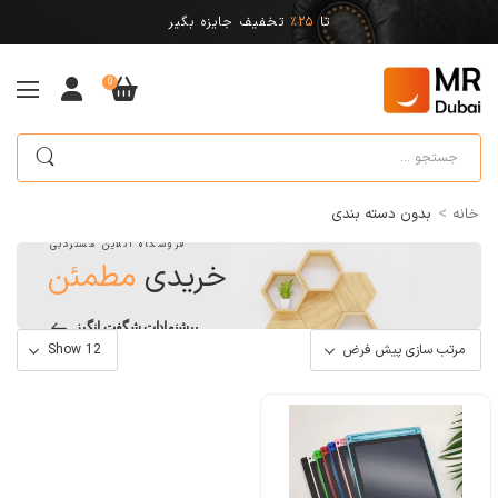
تا
25%
تخفیف جایزه بگیر
0
>
خانه
بدون دسته بندی
فروشگاه آنلاین مستردبی
خریدی
مطمئن
پیشنهادات شگفت انگیز