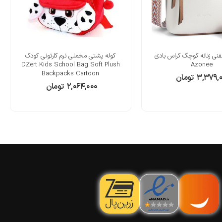
فنی زنانه کوچک کراس بادی
کوله پشتی مخملی نرم کارتونی کودک
DZert Kids School Bag Soft Plush
Azonee
Backpacks Cartoon
۳,۳۷۹,
تومان
۲,۰۶۴,۰۰۰
تومان