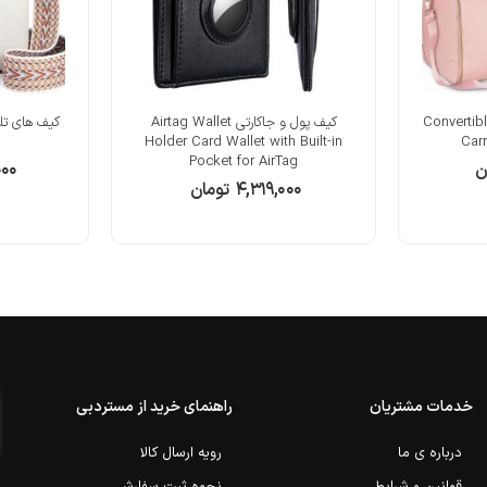
چرمی دستی چمدانی Convertible
کیف پول و جاکارتی Airtag Wallet
کیف های تل
Holder Card Wallet with Built-in
Car
Pocket for AirTag
ن
۰۰۰
۴,۳۱۹,۰۰۰
تومان
خدمات مشتریان
راهنمای خرید از مستردبی
درباره ی ما
رویه ارسال کالا
قوانین و شرایط
نحوه ثبت سفارش