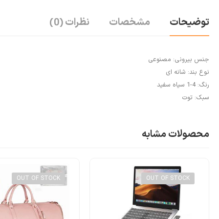
توضیحات
مشخصات
نظرات
(0)
جنس بیرونی: مصنوعی
نوع بند: شانه ای
رنگ: 4-1 سیاه سفید
سبک: توت
محصولات مشابه
OUT OF STOCK
OUT OF STOCK