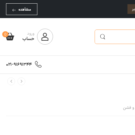
ر
مشاهده
ورود
0
حساب
021-91691344
و فشن