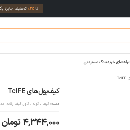
تا
25%
تخفیف جایزه بگی
راهنمای خرید
بلاگ مستردبی
TcI
کیف‌پول‌های TcIFE
دسته:
کیف ، کوله ، کاور
,
کیف زنانه
,
مد 
۴,۳۴۴,۰۰۰
تومان