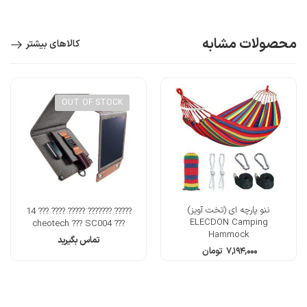
محصولات مشابه
کالاهای بیشتر
OUT OF STOCK
ننو پارچه ای (تخت آویز)
????? ??????? ????? ???? ??? 14
ELECDON Camping
??? cheotech ??? SC004
Hammock
تماس بگیرید
۷,۱۹۴,۰۰۰
تومان