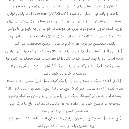
کوهنوردی، کوله پشتی یا پیک نیک، انتخاب خوبی برای خواب ماشین.
【راحت و بادوام】 اندازه باد شده 195x65cm (77 “x25.5”)، با بالش توکار.
صدها سلول هوای لانه زنبوری می توانند وزن بدن شما را برای پشتیبانی بهتر
توزیع کنند، بدون محدودیت برای هر موقعیت خواب. پارچه نایلونی با روکش
TPU باعث می شود که تشک خواب صدای کمتری داشته باشد اما بادوام تر
باشد، همچنین در برابر هوای گرم یا سرد از زمین محافظت می کند.
【طراحی قابل گسترش】 پد خواب با بست های محکم در دو طرف آن طراحی
شده است. دو یا چند تشک خواب تکی را توسط بست های محکم در کناره ها
وصل کنید تا یک پد بزرگتر برای به اشتراک گذاشتن ساعات خوشی با زوج،
دوست یا خانواده خود باشد.
【فوق العاده سبک و جمع و جور】 با یک کیف حمل قابل حمل، اندازه بسته
بندی شده 14×27 سانتی متر (5.5 اینچ در 10.5 اینچ)، تنها وزن 800 گرم (1.8
پوند)، این پد هوای کمپینگ سبک وزن را می توان به راحتی در کوله پشتی،
دوچرخه یا ماشین خود قرار داد و به هر مکانی مانند کوه، باغ یا پارک، برد.
هماهنگی کامل با چادر یا بانوج.
【پچ تعمیر】 همچنین در صورت پارگی که ممکن است باعث نشت هوا شود،
پچ تعمیری را برای شما آماده می کنیم.