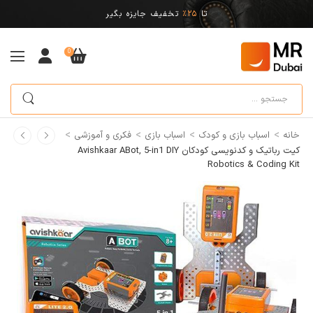
تا
25%
تخفیف جایزه بگیر
0
>
>
>
>
خانه
اسباب بازی و کودک
اسباب بازی
فکری و آموزشی
کیت رباتیک و کدنویسی کودکان Avishkaar ABot, 5-in1 DIY
Robotics & Coding Kit