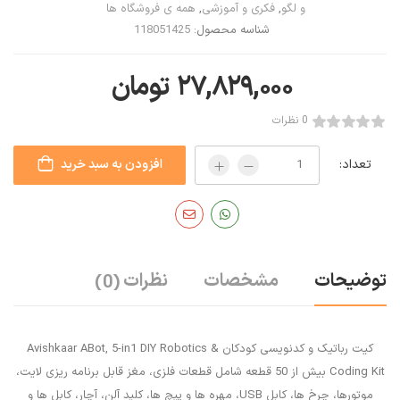
و لگو
,
فکری و آموزشی
,
همه ی فروشگاه ها
شناسه محصول:
118051425
۲۷,۸۲۹,۰۰۰
تومان
0 نظرات
تعداد:
افزودن به سبد خرید
توضیحات
مشخصات
نظرات
(0)
کیت رباتیک و کدنویسی کودکان Avishkaar ABot, 5-in1 DIY Robotics &
Coding Kit بیش از 50 قطعه شامل قطعات فلزی، مغز قابل برنامه ریزی لایت،
موتورها، چرخ ها، کابل USB، مهره ها و پیچ ها، کلید آلن، آچار، کابل ها و