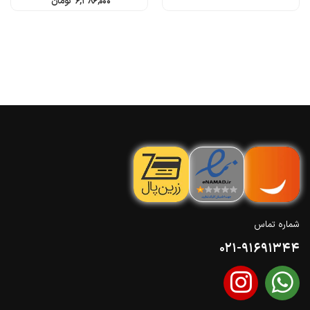
۶,۳۸۶,۰۰۰
تومان
شماره تماس
021-91691344