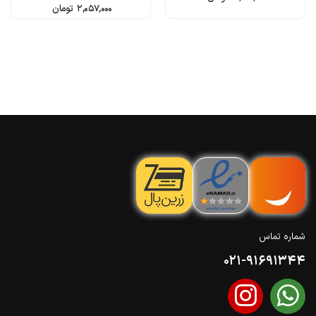
۲,۰۵۷,۰۰۰
تومان
شماره تماس
021-91691344