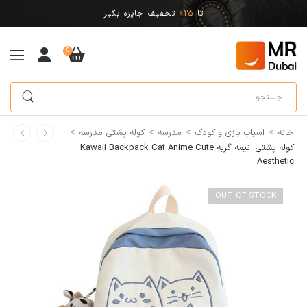
تا
25%
تخفیف جایزه بگیر
0
>
>
>
>
خانه
اسباب بازی و کودک
مدرسه
کوله پشتی مدرسه
کوله پشتی انیمه گربه Kawaii Backpack Cat Anime Cute
Aesthetic
OUT OF STOCK