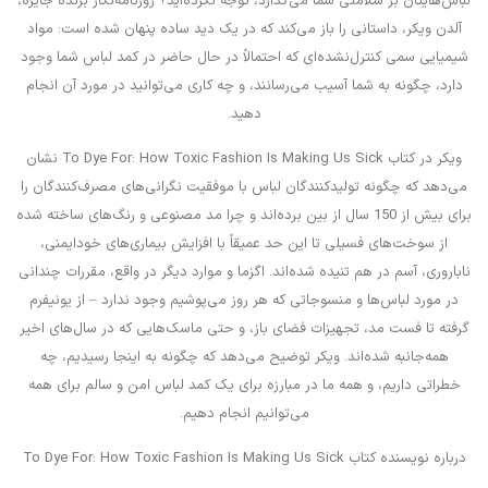
لباس‌هایتان بر سلامتی شما می‌گذارد، توجه نکرده‌اید؟ روزنامه‌نگار برنده جایزه،
آلدن ویکر، داستانی را باز می‌کند که در یک دید ساده پنهان شده است: مواد
شیمیایی سمی کنترل‌نشده‌ای که احتمالاً در حال حاضر در کمد لباس شما وجود
دارد، چگونه به شما آسیب می‌رسانند، و چه کاری می‌توانید در مورد آن انجام
دهید.
ویکر در کتاب To Dye For: How Toxic Fashion Is Making Us Sick نشان
می‌دهد که چگونه تولیدکنندگان لباس با موفقیت نگرانی‌های مصرف‌کنندگان را
برای بیش از 150 سال از بین برده‌اند و چرا مد مصنوعی و رنگ‌های ساخته شده
از سوخت‌های فسیلی تا این حد عمیقاً با افزایش بیماری‌های خودایمنی،
ناباروری، آسم در هم تنیده شده‌اند. اگزما و موارد دیگر در واقع، مقررات چندانی
در مورد لباس‌ها و منسوجاتی که هر روز می‌پوشیم وجود ندارد – از یونیفرم
گرفته تا فست مد، تجهیزات فضای باز، و حتی ماسک‌هایی که در سال‌های اخیر
همه‌جانبه شده‌اند. ویکر توضیح می‌دهد که چگونه به اینجا رسیدیم، چه
خطراتی داریم، و همه ما در مبارزه برای یک کمد لباس امن و سالم برای همه
می‌توانیم انجام دهیم.
درباره نویسنده کتاب To Dye For: How Toxic Fashion Is Making Us Sick