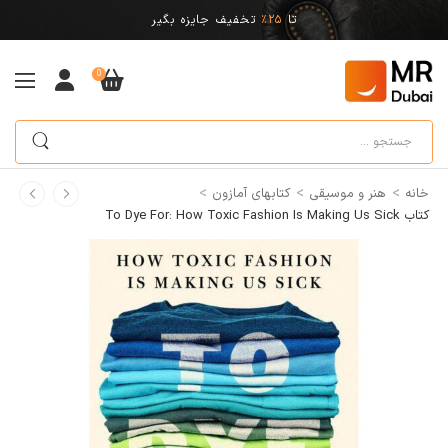
تا
25%
تخفیف جایزه بگیر
0
>
>
>
خانه
هنر و موسیقی
کتابهای آمازون
کتاب To Dye For: How Toxic Fashion Is Making Us Sick