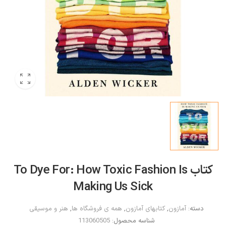
کتاب To Dye For: How Toxic Fashion Is
Making Us Sick
دسته:
آمازون
,
کتابهای آمازون
,
همه ی فروشگاه ها
,
هنر و موسیقی
شناسه محصول:
113060505