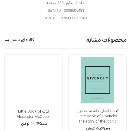
جلد گالینگور: 320 صفحه
ISBN-10 : 0008605483
ISBN-13 : ‎ 978-0008605483
محصولات مشابه
کالاهای بیشتر
کتاب داستان خانه مد نمادین
کتاب Little Book of
Little Book of Givenchy:
Alexander McQueen
The story of the iconic
۲۲,۱۴۵,۰۰۰
تومان
fashion house
۵,۰۶۹,۰۰۰
تومان