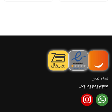
شماره تماس
021-91691344