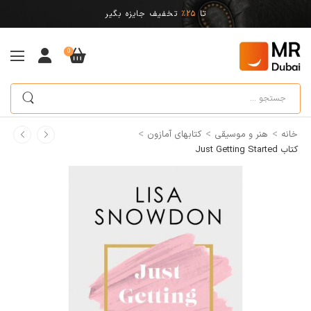
تا
25%
تخفیف جایزه بگیر
0
>
>
>
خانه
هنر و موسیقی
کتابهای آمازون
کتاب Just Getting Started