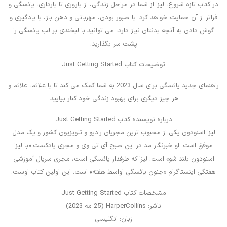
در کتاب تازه شروع، لیزا از شما در مراحل زندگی، از باروری تا بارداری، یائسگی و
فراتر از آن حمایت خواهد کرد. با صبور بودن، مهربانی و ذهن باز، با یادگیری و
گوش دادن به آنچه بدنتان نیاز دارد، می توانید با لبخندی بر لب یائسگی را
پشت سر بگذارید.
توضیحات کتاب Just Getting Started
راهنمای جدید یائسگی برای سال 2023 به شما کمک می کند تا با علائم، علائم و
هر چیز دیگری برای بهبود زندگی خود کنار بیایید.
درباره نویسنده کتاب Just Getting Started
لیزا اسنودون یکی از محبوب ترین مجریان رادیو و تلویزیون کشور و یک مدل
موفق است. او خبرنگار مد در این صبح آی تی وی و مجری پادکست «با لیزا
اسنودون بلند شو» است. لیزا که طرفدار یائسگی است، مجری سریال آموزشی
هفتگی اینستاگرام «جنون یائسگی اواسط هفته» است. این اولین کتاب اوست.
مشخصات کتاب Just Getting Started
ناشر: HarperCollins (25 مه 2023)
زبان: انگلیسی