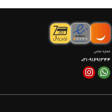
شماره تماس
021-91691344