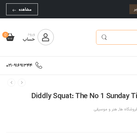
ر
مشاهده
ورود
0
حساب
021-91691344
روشگاه ها
,
هنر و موسیقی