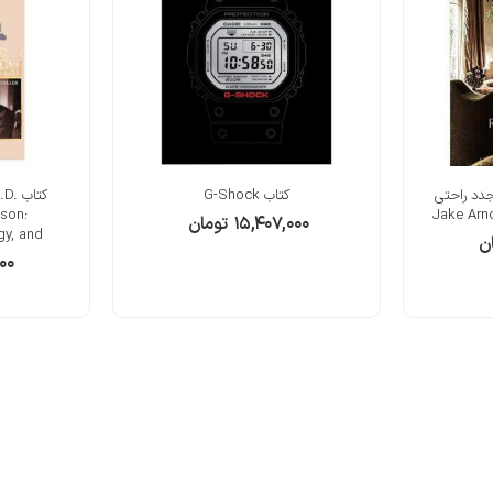
جدد راحتی
کتاب G-Shock
کتاب
 son:
Jake Arn
۱۵,۴۰۷,۰۰۰
تومان
gy, and
ن
۰۰