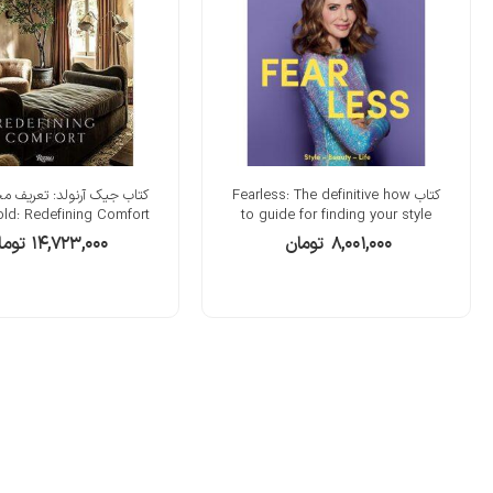
کتاب Fearless: The definitive how
کتاب جیک آرنولد: تعریف م
old: Redefining Comfort
to guide for finding your style
۸,۰۰۱,۰۰۰
تومان
۱۴,۷۲۳,۰۰۰
توما