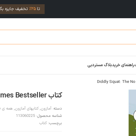
تا
25%
تخفیف جایزه بگی
راهنمای خرید
بلاگ مستردبی
کتاب Diddly Squat: The No 1 Sunday Times Bestseller
دسته:
آمازون
,
کتابهای آمازون
,
همه ی ف
شناسه محصول:
113060225
برچسب:
کتاب