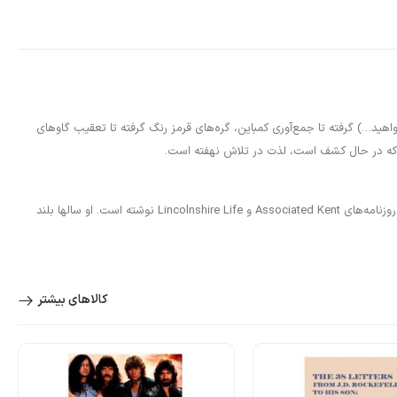
اهید…) گرفته تا جمع‌آوری کمباین، گره‌های قرمز رنگ گرفته تا تعقیب گاوهای
 که در حال کشف است، لذت در تلاش نهفته است.
جرمی کلارکسون حرفه نویسندگی خود را در Rotherham Advertiser آغاز کرد. از آن زمان او برای سان، ساندی تایمز، روچدیل آبزرور، ولورهمپتون اکسپرس و استار، همه روزنامه‌های Associated Kent و Lincolnshire Life نوشته است. او سالها بلند
کالاهای بیشتر