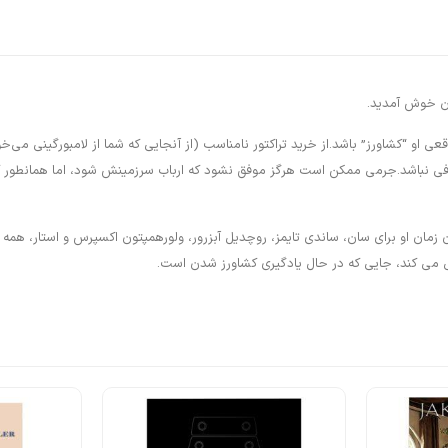
او “کشاورز” باشد.از خرید تراکتور نامناسب (از آنجایی که شما از لامبورگینی می‌خو
افی نباشد.جرمی ممکن است هرگز موفق نشود که ارباب سرزمینش شود، اما همانطور