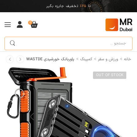
تا
25%
تخفیف جایزه بگیر
0
>
>
>
خانه
ورزش و سفر
کمپینگ
پاوربانک خورشیدی WASTDE
OUT OF STOCK