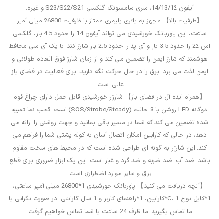
آیفون 14/13/12، سری سامسونگ گلکسی S23/S22/S21 و غیره.
【ظرفیت بالا】 مجهز به باتری پلیمری ممتاز با ظرفیت 26800 میلی آمپر
ساعت، این پاوربانک خورشیدی می تواند آیفون 14 را حدود 4.5 بار، گلکسی
اس 22 را حدود 3.5 بار و آی پد را حدود 2.5 بار شارژ کند. با یک آی سی محافظ
هوشمند که شارژ ایمن را تضمین می کند و از زمان شارژ فوق العاده طولانی و
ایمن لذت می برد. برق را در حال حرکت نگه دارید، برای فعالیت در فضای باز
عالی است.
【همراه ایده آل در فضای باز】 شارژر خورشیدی قابل حمل دارای چراغ قوه
دوگانه LED روشن با 3 حالت (SOS/Strobe/Steady) است. قطب نما تعبیه
شده تضمین می کند که شما در مسیر باقی بمانید و جهت روشنی را ارائه می
دهد، در حالی که کارابین امکان اتصال آسان به کوله پشتی شما را فراهم می
کند. این شارژر به گونه ای طراحی شده است که در محیط های سخت مقاوم
باشد، ضد آب، ضد ضربه و ضد گرد و غبار است. این یک ابزار ضروری برای قطع
برق و سایر موارد اضطراری است.
【آنچه دریافت می کنید】 پاوربانک خورشیدی 1*26800 میلی آمپر ساعتی،
1*کابل نوع C، 1*کارابین، 1*راهنمای کاربر و 1 سال گارانتی. در صورت نگرانی با
ما تماس بگیرید. ما ظرف 24 ساعت با شما تماس خواهیم گرفت.