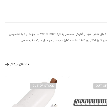
هندزفری هوشمند Plantronics دارای چهار میکروفون و یک DSP اختصاصی است که با هم کار می کنند تا صدای مخرب پس زمینه مانند ترافیک یا شلوغی را از بین ببرد.دارای شش لایه از فناوری منحصر به فرد WindSmart ما جهت باد را تشخیص
می‌دهد و مطابق با آن پاسخ می‌دهد تا صدای شما به وضوح در فضای باز پخش شود.تا 7 ساعت مکالمه بدون توقف با یک بار شارژ و تا 9 روز در حالت آماده به کار. کیس شارژ اختیاری تا 14 ساعت شارژ مجدد را در حال حرکت فراهم می
کالاهای بیشتر
OUT OF STOCK
OUT OF