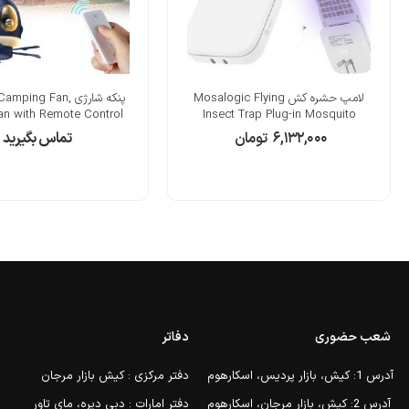
لامپ حشره کش Mosalogic Flying
پنکه شارژی ping Fan
Fan with Remote Control
Insect Trap Plug-in Mosquito
۶,۱۳۲,۰۰۰
تومان
تماس بگیرید
شعب حضوری
دفاتر
آدرس 1: کیش، بازار پردیس، اسکارهوم
دفتر مرکزی : کیش بازار مرجان
آدرس 2: کیش، بازار مرجان، اسکارهوم
دفتر امارات : دبی دیره، مای تاور