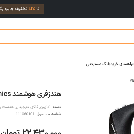
تا
25%
تخفیف جایزه بگی
راهنمای خرید
بلاگ مستردبی
هندزفری هوشمند Plantronics
دسته:
آمازون
,
کالای دیجیتال
,
هدست وا
شناسه محصول:
111060101
۲۲,۴۳۰,۰۰۰
تومان