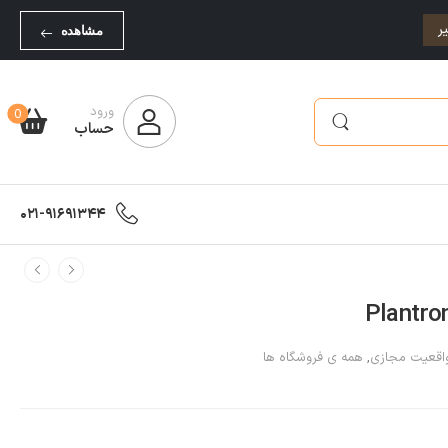
ر
مشاهده
ورود
0
حساب
021-91691344
قعیت مجازی
,
همه ی فروشگاه ها