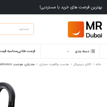
بهترین فرصت های خرید با مستردبی!
فرصت طلایی
محاسبه قیمت
دسته بندی
>
>
>
خانه
کالای دیجیتال
هدست واقعیت مجازی
هندزفری هوشمند Plantronics