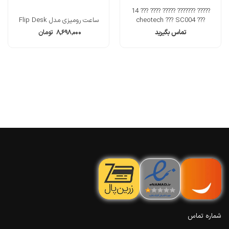
????? ??????? ????? ???? ??? 14
??? cheotech ??? SC004
ساعت رومیزی مدل Flip Desk
تماس بگیرید
۸,۶۹۸,۰۰۰
تومان
شماره تماس