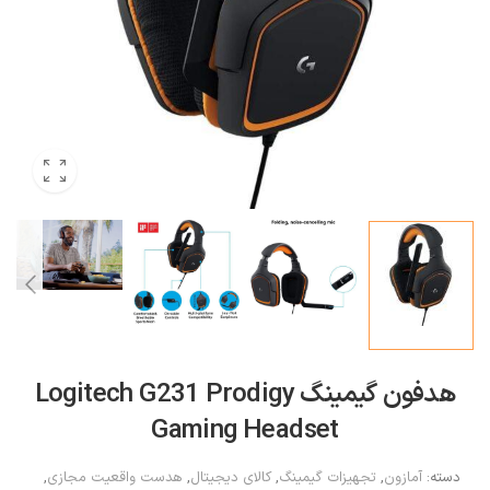
هدفون گیمینگ Logitech G231 Prodigy
Gaming Headset
دسته:
آمازون
,
تجهیزات گیمینگ
,
کالای دیجیتال
,
هدست واقعیت مجازی
,