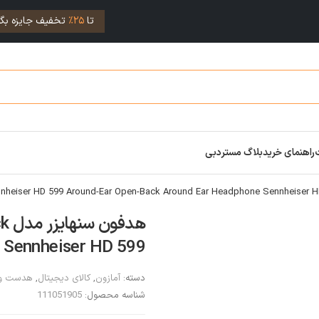
تا
25%
تخفیف جایزه بگی
راهنمای خرید
بلاگ مستردبی
هد
 Sennheiser HD 599
دسته:
آمازون
,
کالای دیجیتال
,
هدست وا
شناسه محصول:
111051905