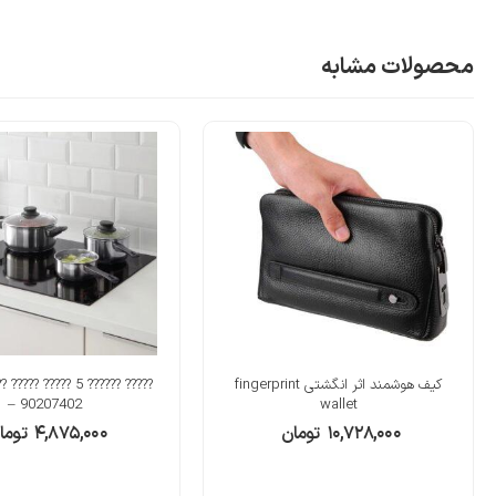
محصولات مشابه
کیف هوشمند اثر انگشتی fingerprint
– 90207402
wallet
۱۰,۷۲۸,۰۰۰
تومان
۴,۸۷۵,۰۰۰
توما