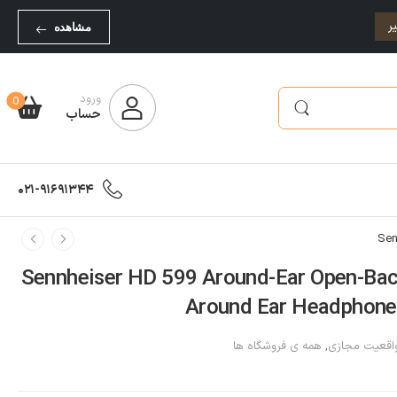
ر
مشاهده
ورود
0
حساب
021-91691344
فون سنهایزر مدل Sennheiser HD 599 Around-Ear Open-Back
Around Ear Headphone
قعیت مجازی
,
همه ی فروشگاه ها