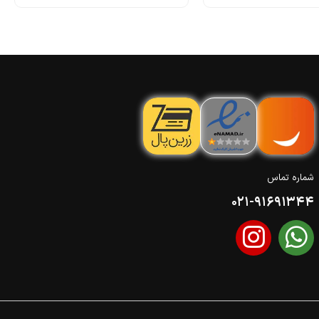
شماره تماس
021-91691344