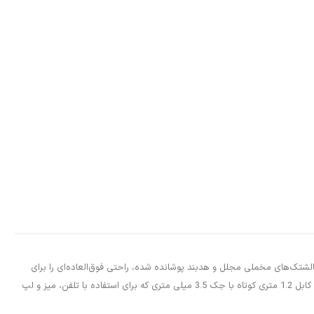
Sennheiser HD  با طراحی سبک وزن و در عین حال مستحکم با بالشتک‌های مخملی مجلل و هدبند پوشانده شده، راحتی فوق‌العاده‌ای را برای
جلسات گوش دادن طولانی‌مدت ایجاد می‌کند.HD 599 دارای دو کابل قابل جدا شدن است: یک کابل 3 متری با جک 6.3 میلی متری برای سیستم سرگرمی خانگی و یک کابل 1.2 متری کوتاه با جک 3.5 میلی متری که برای استفاده با تلفن، میز و لپ