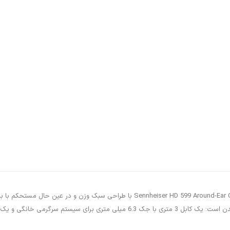
هدفون سنهایزر مدل 599 Around-Ear Open-Back Around Ear Headphone Sennheiser HD 599