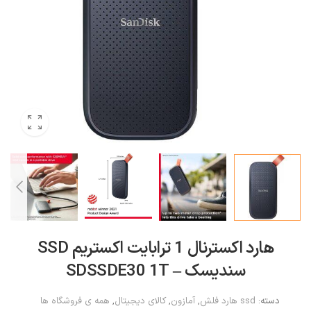
هارد اکسترنال 1 ترابایت اکستریم SSD
سندیسک – SDSSDE30 1T
دسته:
ssd هارد فلش
,
آمازون
,
کالای دیجیتال
,
همه ی فروشگاه ها