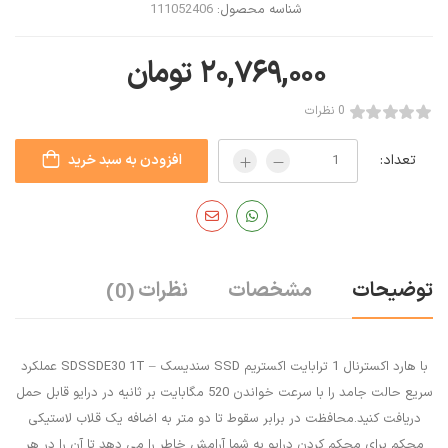
شناسه محصول:
111052406
۲۰,۷۶۹,۰۰۰
تومان
0 نظرات
تعداد:
افزودن به سبد خرید
توضیحات
مشخصات
نظرات
(0)
با هارد اکسترنال 1 ترابایت اکستریم SSD سندیسک – SDSSDE30 1T عملکرد
سریع حالت جامد را با سرعت خواندن 520 مگابایت بر ثانیه در درایو قابل حمل
دریافت کنید.محافظت در برابر سقوط تا دو متر به اضافه یک قلاب لاستیکی
محکم برای محکم کردن درایو به شما آرامش خاطر را می دهد تا آن را در هر