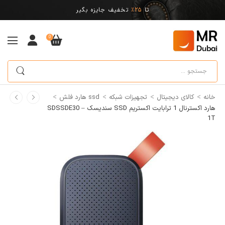
تا
25%
تخفیف جایزه بگیر
0
>
>
>
>
خانه
کالای دیجیتال
تجهیزات شبکه
ssd هارد فلش
هارد اکسترنال 1 ترابایت اکستریم SSD سندیسک – SDSSDE30
1T