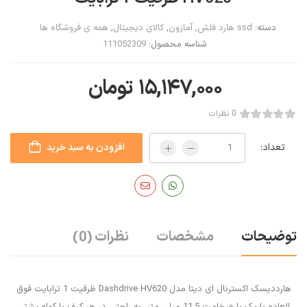
دسته:
ssd هارد فلش
,
آمازون
,
کالای دیجیتال
,
همه ی فروشگاه ها
شناسه محصول:
111052309
۱۵,۱۴۷,۰۰۰
تومان
0 نظرات
تعداد:
افزودن به سبد خرید
توضیحات
مشخصات
نظرات
(0)
هارددیسک اکسترنال ای دیتا مدل Dashdrive HV620 ظرفیت 1 ترابایت فوق
العاده باریک با ضخامت 11.5 میلی متر، به راحتی در هر کیف یا کوله پشتی