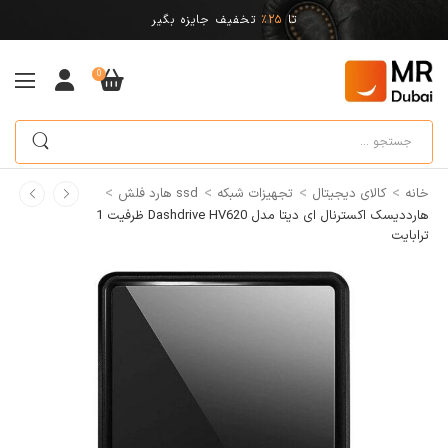
تا
25%
تخفیف جایزه بگیر
0
>
>
>
>
خانه
کالای دیجیتال
تجهیزات شبکه
ssd هارد فلش
هارددیسک اکسترنال ای دیتا مدل Dashdrive HV620 ظرفیت 1
ترابایت