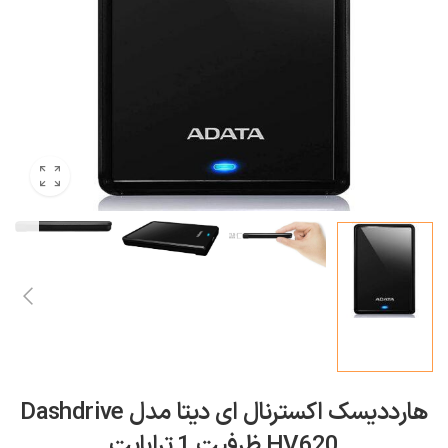
هارددیسک اکسترنال ای دیتا مدل Dashdrive
HV620 ظرفیت 1 ترابایت