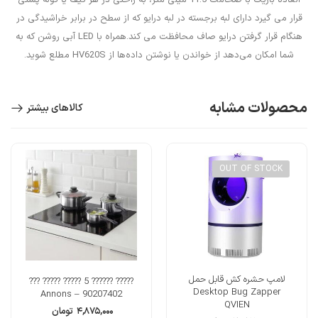
قرار می گیرد دارای لبه برجسته در لبه درایو که از سطح در برابر خراشیدگی در
هنگام قرار گرفتن درایو صاف محافظت می کند.همراه با LED آبی روشن که به
شما امکان می‌دهد از خواندن یا نوشتن داده‌ها از HV620S مطلع شوید.
محصولات مشابه
کالاهای بیشتر
OUT OF STOCK
لامپ حشره کش قابل حمل
????? ?????? 5 ????? ????? ???
Desktop Bug Zapper
Annons – 90207402
QVIEN
۴,۸۷۵,۰۰۰
تومان