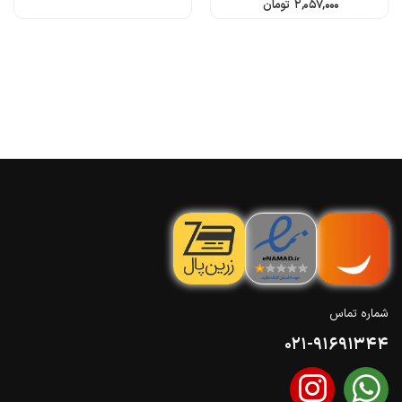
۲,۰۵۷,۰۰۰
تومان
شماره تماس
021-91691344