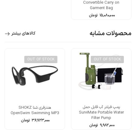
Convertible Carry on
Garment Bag
۱۵,۰۸۰,۰۰۰
تومان
محصولات مشابه
کالاهای بیشتر
OUT OF STOCK
OUT OF STOCK
پمپ فیلتر آب قابل حمل
هندزفری شنا SHOKZ
SurviMate Portable Water
OpenSwim Swimming MP3
Filter Pump
۳۶,۹۲۳,۰۰۰
تومان
۹,۹۸۲,۰۰۰
تومان