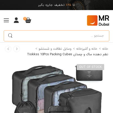
تا
25%
تخفیف جایزه بگیر
0
>
>
>
خانه
خانه و آشپزخانه
وسایل نظافت و شستشو
نظم دهنده ساک و چمدان Tiokkss 10Pcs Packing Cubes
OUT OF STOCK