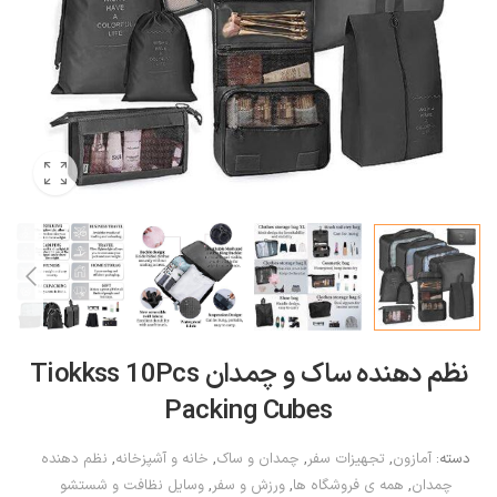
نظم دهنده ساک و چمدان Tiokkss 10Pcs
Packing Cubes
دسته:
آمازون
,
تجهیزات سفر
,
چمدان و ساک
,
خانه و آشپزخانه
,
نظم دهنده
چمدان
,
همه ی فروشگاه ها
,
ورزش و سفر
,
وسایل نظافت و شستشو